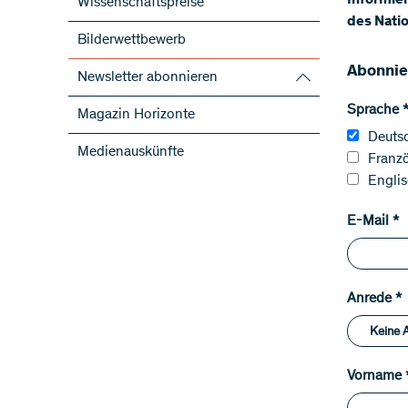
​Informi
Wissenschaftspreise
des Nati
Bilderwettbewerb
Abonnie
Newsletter abonnieren
SNF-Newsletter abonnieren
Sprache
Magazin Horizonte
Newsletter der NFP abonnieren
Deuts
Medienauskünfte
ScienceGeist
Franz
Engli
E-Mail
*
Anrede
*
Vorname