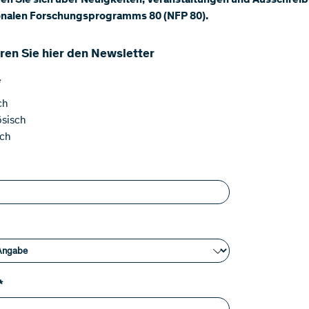
eren Sie sich über Neuigkeiten, Veranstaltungen und Ausschre
onalen Forschungsprogramms 80 (NFP 80).
ren Sie hier den Newsletter
*
ch
ösisch
sch
*