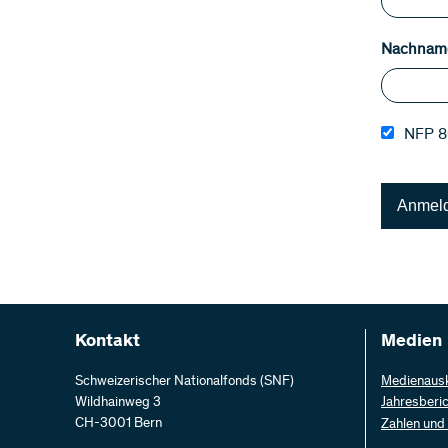
Nachnam
NFP 80
Anmel
Kontakt
Medien
Schweizerischer Nationalfonds (SNF)
Medienaus
Wildhainweg 3
Jahresberi
CH-3001 Bern
Zahlen und