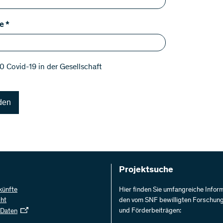
e
*
 Covid-19 in der Gesellschaft
den
Projektsuche
künfte
Hier finden Sie umfangreiche Infor
cht
den vom SNF bewilligten Forschun
und Förderbeiträgen:
 Daten