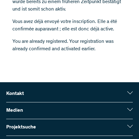
wurde bereits zu einem früheren Zeitpunkt bestätigt
und ist somit schon aktiv.
Vous avez déjà envoyé votre inscription. Elle a été
confirmée auparavant ; elle est donc déjà active.
You are already registered. Your registration was
already confirmed and activated earlier.
Kontakt
Schweizerischer Nationalfonds (SNF)
Wildhainweg 3
Medien
CH-3001 Bern
Medienauskünfte
Jahresbericht
Projektsuche
Kontakt aufnehmen
Zahlen und Daten
Rechnung senden
Hier finden Sie umfangreiche Informationen zu den vom SNF