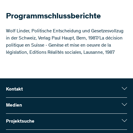
Programmschlussberichte
Wolf Linder, Politische Entscheidung und Gesetzesvollzug
in der Schweiz, Verlag Paul Haupt, Bern, 1987/La décision
politique en Suisse - Genèse et mise en oeuvre de la
législation, Editions Réalités sociales, Lausanne, 1987
Kontakt
Schweizerischer Nationalfonds (SNF)
Wildhainweg 3
Medien
CH-3001 Bern
Medienauskünfte
Jahresbericht
Projektsuche
Kontakt aufnehmen
Zahlen und Daten
Rechnung senden
Hier finden Sie umfangreiche Informationen zu den vom SNF