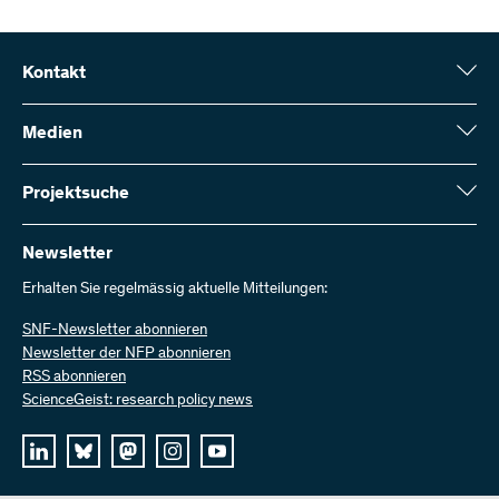
Kontakt
Schweizerischer Nationalfonds (SNF)
Wildhainweg 3
Medien
CH-3001 Bern
Medienauskünfte
Jahresbericht
Projektsuche
Kontakt aufnehmen
Zahlen und Daten
Rechnung senden
Hier finden Sie umfangreiche Informationen zu den vom SNF
bewilligten Forschungsprojekten und Förderbeiträgen:
Newsletter
Bei uns arbeiten
Offene Stellen
Erhalten Sie regelmässig aktuelle Mitteilungen:
Projektsuche
SNF-Newsletter abonnieren
Newsletter der NFP abonnieren
RSS abonnieren
ScienceGeist: research policy news