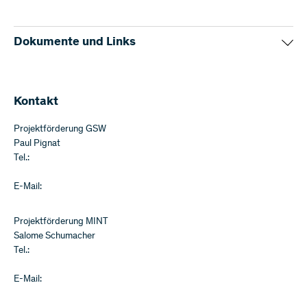
Dokumente und Links
Informationen Weave DFG
Budgetblatt (Excel, 29 KB)
(Excel)
Kontakt
Projektförderung GSW
Paul Pignat
Tel.:
E-Mail:
Projektförderung MINT
Salome Schumacher
Tel.:
E-Mail: