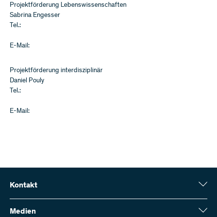
Projektförderung Lebenswissenschaften
Sabrina Engesser
Tel.:
E-Mail:
Projektförderung interdisziplinär
Daniel Pouly
Tel.:
E-Mail:
Kontakt
Schweizerischer Nationalfonds (SNF)
Wildhainweg 3
Medien