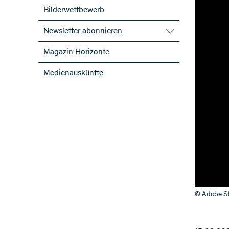
Bilderwettbewerb
Newsletter abonnieren
SNF-Newsletter abonnieren
Magazin Horizonte
Newsletter der NFP abonnieren
Medienauskünfte
ScienceGeist
© Adobe St