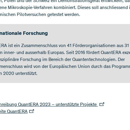
h, Polen und der Schweiz ein Demonstrationsgerät entwickeln, da
ene Mikroskopie-Verfahren kombiniert. Dieses soll anschliessend 
nischen Pilotversuchen getestet werden.
nationale Forschung
RA ist ein Zusammenschluss von 41 Förderorganisationen aus 31
n inner- und ausserhalb Europas. Seit 2016 fördert QuantERA exze
isziplinäre Forschung im Bereich der Quantentechnologien. Der
enschluss wird von der Europäischen Union durch das Progra
n 2020 unterstützt.
hreibung QuantERA 2023 – unterstützte Projekte
ite QuantERA