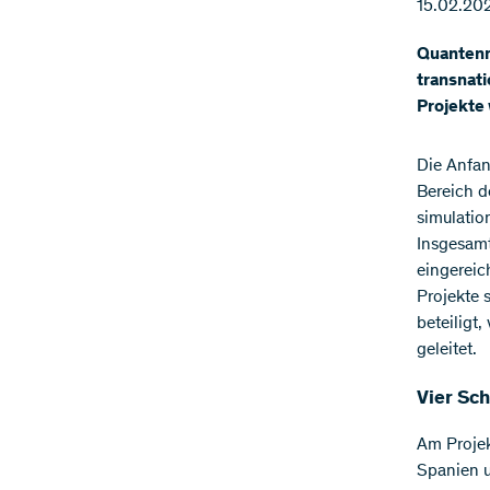
15.02.20
Quantenm
transnati
Projekte
Die Anfan
Bereich 
simulatio
Insgesamt
eingereic
Projekte 
beteiligt
geleitet.
Vier Sc
Am Projek
Spanien u