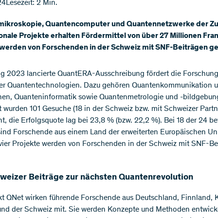
24
Lesezeit: 2 Min.
ikroskopie, Quantencomputer und Quantennetzwerke der Zu
onale Projekte erhalten Fördermittel von über 27 Millionen Fran
 werden von Forschenden in der Schweiz mit SNF-Beiträgen gel
g 2023 lancierte QuantERA-Ausschreibung fördert die Forschung
der Quantentechnologien. Dazu gehören Quantenkommunikation u
nen, Quanteninformatik sowie Quantenmetrologie und -bildgebun
 wurden 101 Gesuche (18 in der Schweiz bzw. mit Schweizer Partn
ht, die Erfolgsquote lag bei 23,8 % (bzw. 22,2 %). Bei 18 der 24 be
sind Forschende aus einem Land der erweiterten Europäischen Un
, vier Projekte werden von Forschenden in der Schweiz mit SNF-Be
hweizer Beiträge zur nächsten Quantenrevolution
t QNet wirken führende Forschende aus Deutschland, Finnland, K
nd der Schweiz mit. Sie werden Konzepte und Methoden entwicke