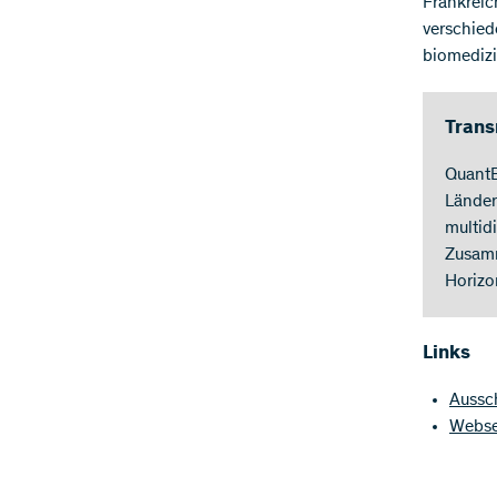
Frankreic
verschied
biomedizi
Trans
QuantE
Länder
multid
Zusamm
Horizo
Links
Aussc
Webse