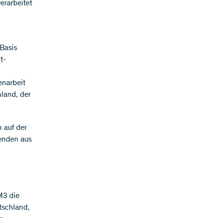
erarbeitet
Basis
t-
enarbeit
land, der
 auf der
henden aus
M3 die
tschland,