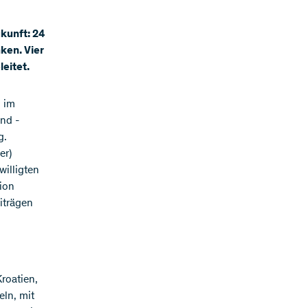
kunft: 24
ken. Vier
eitet.
 im
nd -
g.
er)
willigten
ion
iträgen
roatien,
ln, mit