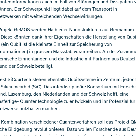
nteninformationen auch im Fall von Störungen und Dissipation v
nnen. Der Schwerpunkt liegt dabei auf dem Transport in
etzwerken mit weitreichenden Wechselwirkungen.
rojekt GeMOS werden Halbleiter-Nanostrukturen auf Germanium-
. Diese könnten dank ihrer Eigenschaften die Herstellung von Qubi
(ein Qubit ist die kleinste Einheit zur Speicherung von
formationen) in grossem Massstab vorantreiben. An der Zusamm
emische Einrichtungen und die Industrie mit Partnern aus Deutsch
und der Schweiz beteiligt.
ekt SiCqurTech stehen ebenfalls Qubitsysteme im Zentrum, jedoch
 Siliciumcarbid (SiC). Das interdisziplinäre Konsortium mit Forsc
nd, Luxemburg, den Niederlanden und der Schweiz hofft, eine
sfertige» Quantentechnologie zu entwickeln und ihr Potenzial für
etzwerke nutzbar zu machen.
 Kombination verschiedener Quantenverfahren soll das Projekt Q
che Bildgebung revolutionieren. Dazu wollen Forschende aus Deu