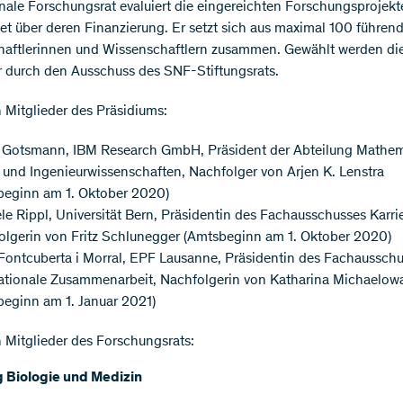
onale Forschungsrat evaluiert die eingereichten Forschungsprojek
et über deren Finanzierung. Er setzt sich aus maximal 100 führen
aftlerinnen und Wissenschaftlern zusammen. Gewählt werden di
r durch den Ausschuss des SNF-Stiftungsrats.
 Mitglieder des Präsidiums:
 Gotsmann, IBM Research GmbH, Präsident der Abteilung Mathem
 und Ingenieurwissenschaften, Nachfolger von Arjen K. Lenstra
beginn am 1. Oktober 2020)
le Rippl, Universität Bern, Präsidentin des Fachausschusses Karri
olgerin von Fritz Schlunegger (Amtsbeginn am 1. Oktober 2020)
Fontcuberta i Morral, EPF Lausanne, Präsidentin des Fachaussch
nationale Zusammenarbeit, Nachfolgerin von Katharina Michaelow
beginn am 1. Januar 2021)
 Mitglieder des Forschungsrats:
g Biologie und Medizin