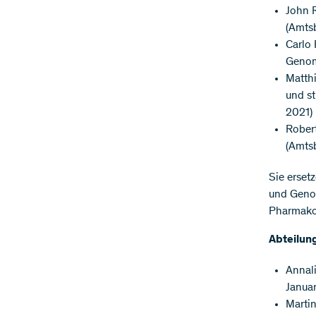
John R
(Amts
Carlo 
Genom
Matthi
und st
2021)
Robert
(Amtsb
Sie erset
und Genom
Pharmakol
Abteilu
Annal
Januar
Martin