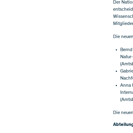
​Der Nati
entscheid
Wissensch
Mitgliede
Die neuen
Bernd
Natur-
(Amts
Gabrie
Nachf
Anna 
Inter
(Amts
Die neuen
Abteilun