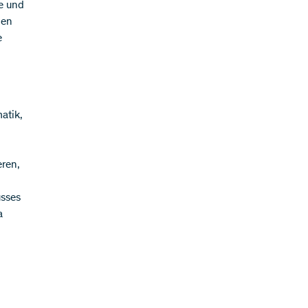
te und
den
e
atik,
eren,
usses
a