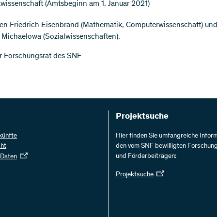
kwissenschaft (Amtsbeginn am 1. Januar 2021)
zen Friedrich Eisenbrand (Mathematik, Computerwissenschaft) un
 Michaelowa (Sozialwissenschaften).
r Forschungsrat des SNF
Projektsuche
künfte
Hier finden Sie umfangreiche Infor
cht
den vom SNF bewilligten Forschun
und Förderbeiträgen:
 Daten
Projektsuche