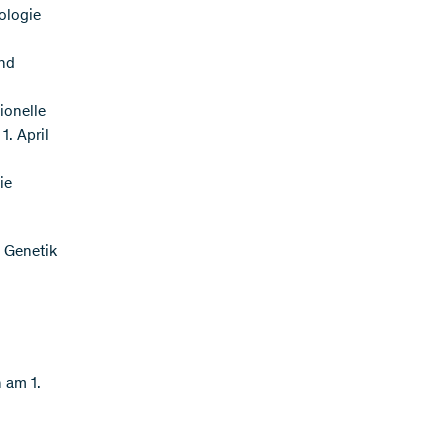
ologie
und
ionelle
1. April
ie
e Genetik
 am 1.