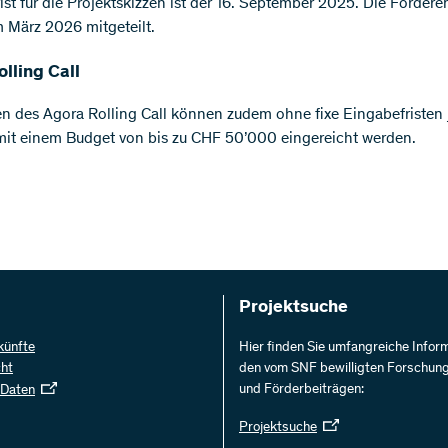
ist für die Projektskizzen ist der 16. September 2025. Die Förder
 März 2026 mitgeteilt.
lling Call
 des Agora Rolling Call können zudem ohne fixe Eingabefristen j
mit einem Budget von bis zu CHF 50’000 eingereicht werden.
Projektsuche
künfte
Hier finden Sie umfangreiche Infor
cht
den vom SNF bewilligten Forschun
und Förderbeiträgen:
 Daten
Projektsuche