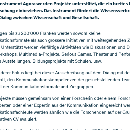
nstrument Agora werden Projekte unterstützt, die ein breites
orschung einbeziehen. Das Instrument fördert die Wissensverb
Dialog zwischen Wissenschaft und Gesellschaft.
ägen bis zu 200’000 Franken werden sowohl kleine
tionsformate als auch grössere Initiativen mit weitergehenden Z
. Unterstützt werden vielfältige Aktivitäten wie Diskussionen und 
rkshops, Multimedia-Projekte, Serious Games, Theater und Perf
ve Ausstellungen, Bildungsprojekte mit Schulen, usw.
derer Fokus liegt bei dieser Ausschreibung auf dem Dialog mit de
haft, den Kommunikationskompetenzen der gesuchstellenden Tea
alt der Kommunikationsformate und Zielgruppen.
jekte müssen gemeinsam von einer Forscherin oder einem Forsc
erten oder einer Expertin aus der Kommunikation eingereicht we
tionsfachleute werden ähnlich wie die Forschenden auf der Gr
ativen CV evaluiert.