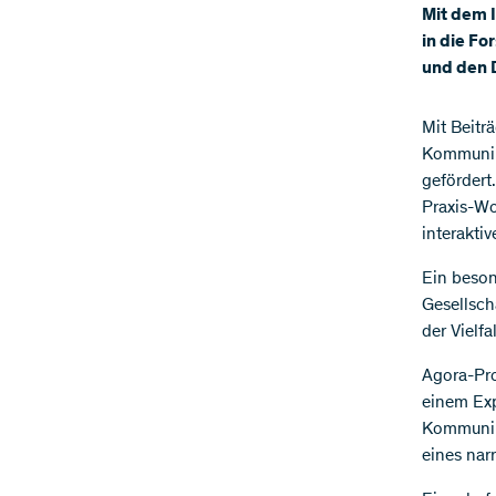
Mit dem I
in die F
und den 
Mit Beitr
Kommunika
gefördert
Praxis-Wo
interakti
Ein beson
Gesellsc
der Vielf
Agora-Pro
einem Exp
Kommunika
eines narr