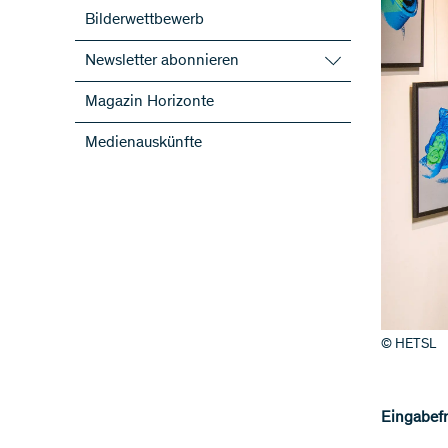
Bilderwettbewerb
Newsletter abonnieren
SNF-Newsletter abonnieren
Magazin Horizonte
Newsletter der NFP abonnieren
Medienauskünfte
ScienceGeist
© HETSL
Eingabefri