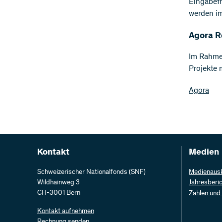
Eingabefr
werden im
Agora Ro
Im Rahmen
Projekte 
Agora
Kontakt
Medien
Schweizerischer Nationalfonds (SNF)
Medienaus
Wildhainweg 3
Jahresberi
CH-3001 Bern
Zahlen und
Kontakt aufnehmen