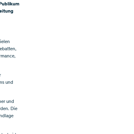
 Publikum
reitung
ielen
Debatten,
ormance,
r
ms und
her und
rden. Die
undlage