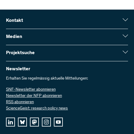
Kontakt
Schweizerischer Nationalfonds (SNF)
Wildhainweg 3
Medien
CH-3001 Bern
Medienauskünfte
Jahresbericht
Projektsuche
Kontakt aufnehmen
Zahlen und Daten
Rechnung senden
Hier finden Sie umfangreiche Informationen zu den vom SNF
bewilligten Forschungsprojekten und Förderbeiträgen:
Newsletter
Bei uns arbeiten
Offene Stellen
Erhalten Sie regelmässig aktuelle Mitteilungen:
Projektsuche
SNF-Newsletter abonnieren
Newsletter der NFP abonnieren
RSS abonnieren
ScienceGeist: research policy news