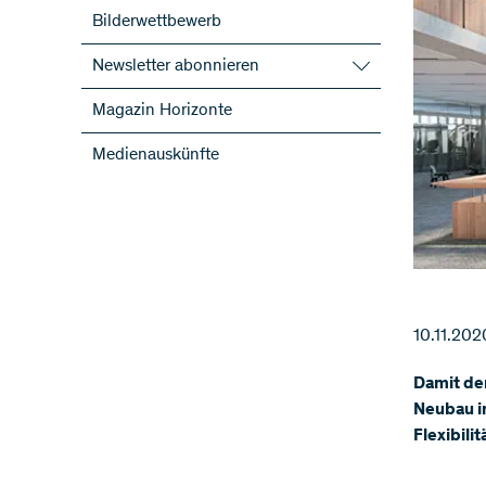
Bilderwettbewerb
Newsletter abonnieren
SNF-Newsletter abonnieren
Magazin Horizonte
Newsletter der NFP abonnieren
Medienauskünfte
ScienceGeist
10.11.202
Damit der
Neubau i
Flexibili