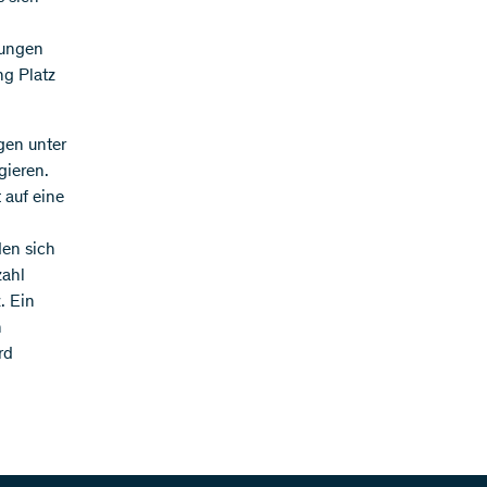
zungen
ng Platz
gen unter
gieren.
 auf eine
den sich
zahl
. Ein
n
rd