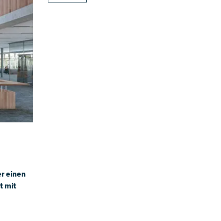
er einen
t mit