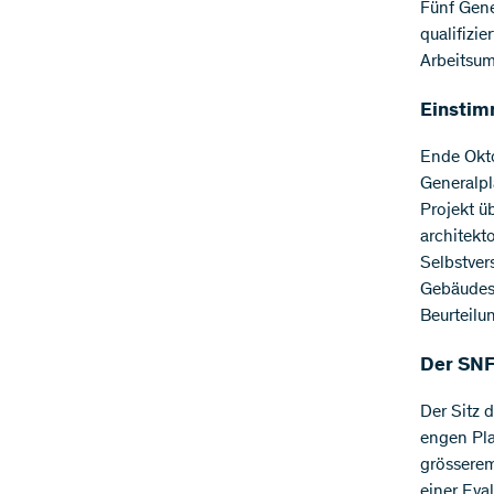
​Fünf Gen
qualifizi
Arbeitsu
Einstim
Ende Okto
Generalpl
Projekt ü
architekt
Selbstver
Gebäudes 
Beurteilu
Der SN
Der Sitz 
engen Pla
grösserem
einer Eva