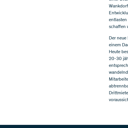
WankdorfC
Entwicklu
entlasten
schaffen w
Der neue 
einem Dac
Heute bes
20-30 jäh
entsprech
wandelnde
Mitarbeit
abtrennba
Drittmiet
voraussic