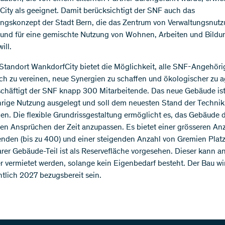
ity als geeignet. Damit berücksichtigt der SNF auch das
ngskonzept der Stadt Bern, die das Zentrum von Verwaltungsnut
 und für eine gemischte Nutzung von Wohnen, Arbeiten und Bildu
ill.
Standort WankdorfCity bietet die Möglichkeit, alle SNF-Angehöri
h zu vereinen, neue Synergien zu schaffen und ökologischer zu a
chäftigt der SNF knapp 300 Mitarbeitende. Das neue Gebäude ist
rige Nutzung ausgelegt und soll dem neuesten Stand der Technik
en. Die flexible Grundrissgestaltung ermöglicht es, das Gebäude 
n Ansprüchen der Zeit anzupassen. Es bietet einer grösseren An
enden (bis zu 400) und einer steigenden Anzahl von Gremien Platz
rer Gebäude-Teil ist als Reservefläche vorgesehen. Dieser kann a
er vermietet werden, solange kein Eigenbedarf besteht. Der Bau wi
htlich 2027 bezugsbereit sein.