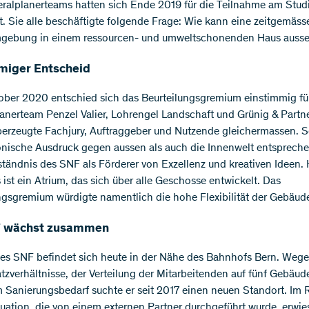
eralplanerteams hatten sich Ende 2019 für die Teilnahme am Stud
ert. Sie alle beschäftigte folgende Frage: Wie kann eine zeitgemäss
mgebung in einem ressourcen- und umweltschonenden Haus auss
miger Entscheid
ber 2020 entschied sich das Beurteilungsgremium einstimmig fü
anerteam Penzel Valier, Lohrengel Landschaft und Grünig & Partner
berzeugte Fachjury, Auftraggeber und Nutzende gleichermassen. 
onische Ausdruck gegen aussen als auch die Innenwelt entsprech
ständnis des SNF als Förderer von Exzellenz und kreativen Ideen. 
ist ein Atrium, das sich über alle Geschosse entwickelt. Das
ngsgremium würdigte namentlich die hohe Flexibilität der Gebäude
F wächst zusammen
des SNF befindet sich heute in der Nähe des Bahnhofs Bern. Wege
tzverhältnisse, der Verteilung der Mitarbeitenden auf fünf Gebäud
 Sanierungsbedarf suchte er seit 2017 einen neuen Standort. Im
luation, die von einem externen Partner durchgeführt wurde, erwie