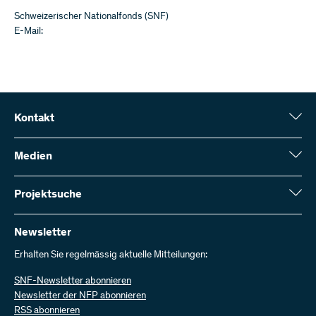
Schweizerischer Nationalfonds (SNF)
E-Mail:
Kontakt
Schweizerischer Nationalfonds (SNF)
Wildhainweg 3
Medien
CH-3001 Bern
Medienauskünfte
Jahresbericht
Projektsuche
Kontakt aufnehmen
Zahlen und Daten
Rechnung senden
Hier finden Sie umfangreiche Informationen zu den vom SNF
bewilligten Forschungsprojekten und Förderbeiträgen:
Newsletter
Bei uns arbeiten
Offene Stellen
Erhalten Sie regelmässig aktuelle Mitteilungen:
Projektsuche
SNF-Newsletter abonnieren
Newsletter der NFP abonnieren
RSS abonnieren