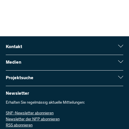
Kontakt
Schweizerischer Nationalfonds (SNF)
Wildhainweg 3
Medien
CH-3001 Bern
Medienauskünfte
Jahresbericht
Projektsuche
Kontakt aufnehmen
Zahlen und Daten
Rechnung senden
Hier finden Sie umfangreiche Informationen zu den vom SNF
bewilligten Forschungsprojekten und Förderbeiträgen:
Newsletter
Bei uns arbeiten
Offene Stellen
Erhalten Sie regelmässig aktuelle Mitteilungen:
Projektsuche
SNF-Newsletter abonnieren
Newsletter der NFP abonnieren
RSS abonnieren