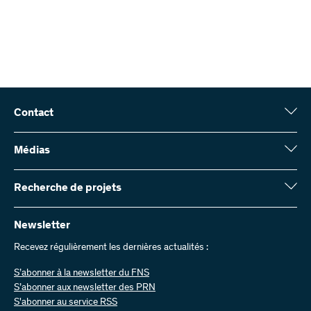
Contact
Fonds national suisse (FNS)
Wildhainweg 3
Médias
CH-3001 Berne
Service de presse
Rapport annuel
Recherche de projets
Contactez-nous
Chiffres et données
Envoyer des factures
Vous trouverez ici des informations complètes sur les projets de
recherche et les subsides approuvés par le FNS :
Newsletter
Travailler chez nous
Offres d’emploi
Recevez régulièrement les dernières actualités :
Recherche de projets
S’abonner à la newsletter du FNS
S’abonner aux newsletter des PRN
S'abonner au service RSS