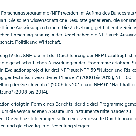
le Forschungsprogramme (NFP) werden im Auftrag des Bundesrat
hrt. Sie sollen wissenschaftliche Resultate generieren, die konkre
aftliche Auswirkungen haben. Die Zielsetzung geht über die Reich
hen Forschung hinaus; in der Regel haben die NFP auch Auswir
schaft, Politik und Wirtschaft.
lung IV des SNF, die mit der Durchführung der NFP beauftragt ist,
 die gesellschaftlichen Auswirkungen der Programme erfahren. Si
in Evaluationsprojekt für drei NFP aus: NFP 59 "Nutzen und Risik
ng gentechnisch veränderter Pflanzen" (2006 bis 2013), NFP 60
ellung der Geschlechter" (2009 bis 2015) und NFP 61 "Nachhaltig
zung" (2008 bis 2014).
ation erfolgt in Form eines Berichts, der die drei Programme gem
t, um die verschiedenen Abläufe und Instrumente miteinander zu
en. Die Schlussfolgerungen sollen eine verbesserte Durchführung
en und gleichzeitig ihre Bedeutung steigern.