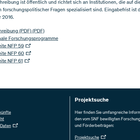
reibung ist öffentlich und richtet sich an Institutionen, die auf di
 forschungspolitischer Fragen spezialisiert sind. Eingabefrist ist d
 2016.
hreibung (PDF)
(PDF)
nale Forschungsprogramme
ite NFP 59
ite NFP 60
ite NFP 61
Projektsuche
künfte
Hier finden Sie umfangreiche Infor
cht
den vom SNF bewilligten Forschun
und Förderbeiträgen:
 Daten
Projektsuche