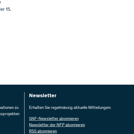
e
er 15.
Newsletter
mationen zu
Erhalten Sie regelmässig aktuelle Mitteilungen:
gsprojekten
SNF-Newsletter abonnieren
Newsletter der NFP abonnieren
RSS abonnieren