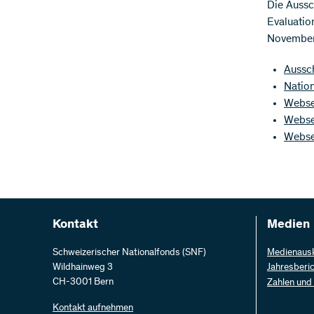
Die Aussch
Evaluation
November
Aussc
Natio
Webse
Webse
Webse
Kontakt
Medien
Schweizerischer Nationalfonds (SNF)
Medienaus
Wildhainweg 3
Jahresberi
CH-3001 Bern
Zahlen und
Kontakt aufnehmen