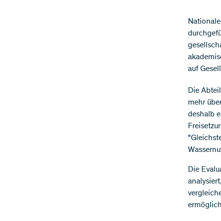
​Nationa
durchgefü
gesellsch
akademisc
auf Gesell
Die Abtei
mehr über
deshalb e
Freisetzu
"Gleichst
Wassernut
Die Evalu
analysier
vergleich
ermöglich