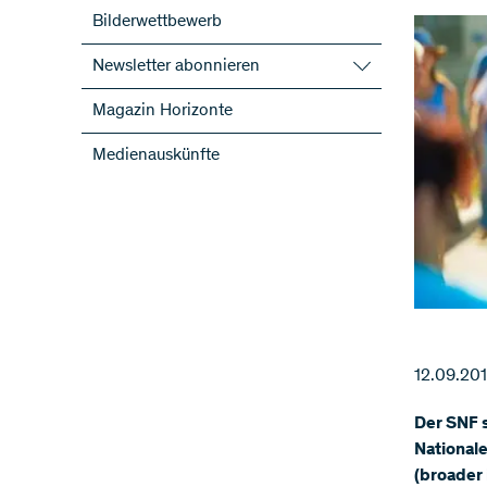
Bilderwettbewerb
Newsletter abonnieren
SNF-Newsletter abonnieren
Magazin Horizonte
Newsletter der NFP abonnieren
Medienauskünfte
ScienceGeist
12.09.20
Der SNF s
National
(broader 