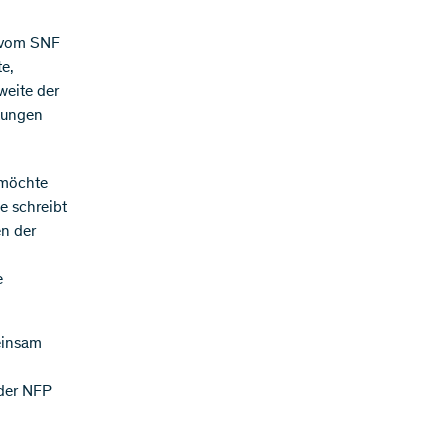
s vom SNF
te,
weite der
kungen
 möchte
e schreibt
en der
e
einsam
 der NFP