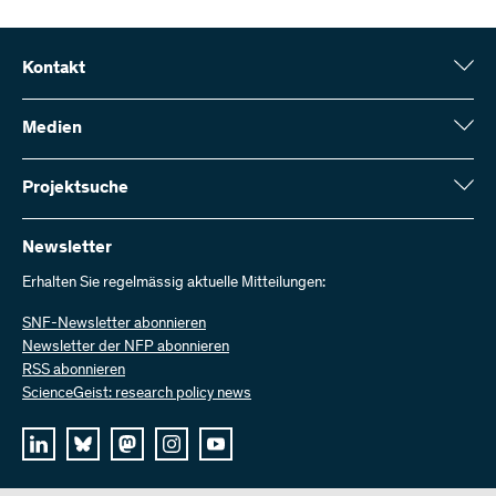
Kontakt
Schweizerischer Nationalfonds (SNF)
Wildhainweg 3
Medien
CH-3001 Bern
Medienauskünfte
Jahresbericht
Projektsuche
Kontakt aufnehmen
Zahlen und Daten
Rechnung senden
Hier finden Sie umfangreiche Informationen zu den vom SNF
bewilligten Forschungsprojekten und Förderbeiträgen:
Newsletter
Bei uns arbeiten
Offene Stellen
Erhalten Sie regelmässig aktuelle Mitteilungen:
Projektsuche
SNF-Newsletter abonnieren
Newsletter der NFP abonnieren
RSS abonnieren
ScienceGeist: research policy news