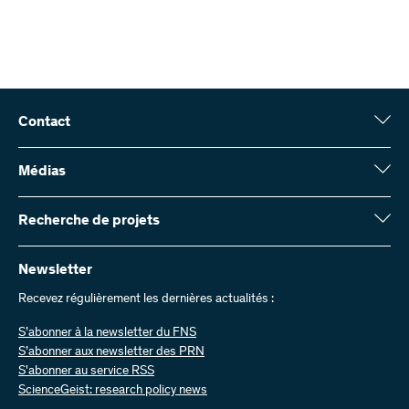
Contact
Fonds national suisse (FNS)
Wildhainweg 3
Médias
CH-3001 Berne
Service de presse
Rapport annuel
Recherche de projets
Contactez-nous
Chiffres et données
Envoyer des factures
Vous trouverez ici des informations complètes sur les projets de
recherche et les subsides approuvés par le FNS :
Newsletter
Travailler chez nous
Offres d’emploi
Recevez régulièrement les dernières actualités :
Recherche de projets
S’abonner à la newsletter du FNS
S’abonner aux newsletter des PRN
S'abonner au service RSS
ScienceGeist: research policy news