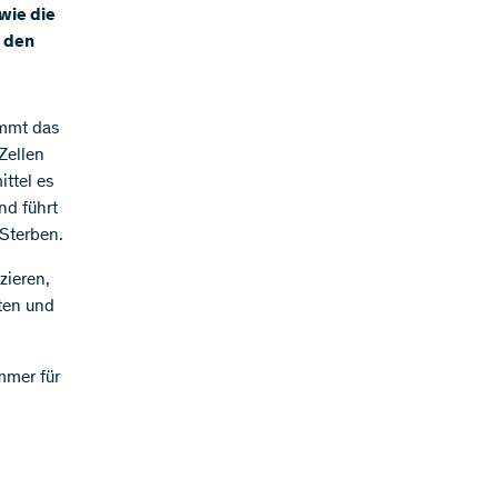
 wie die
m den
immt das
Zellen
ttel es
nd führt
Sterben.
zieren,
ten und
immer für