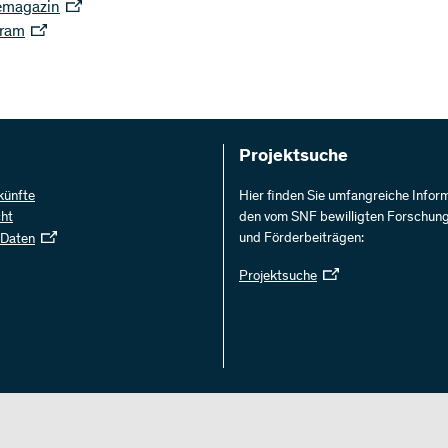
emagazin
gram
Projektsuche
künfte
Hier finden Sie umfangreiche Infor
cht
den vom SNF bewilligten Forschun
und Förderbeiträgen:
 Daten
Projektsuche