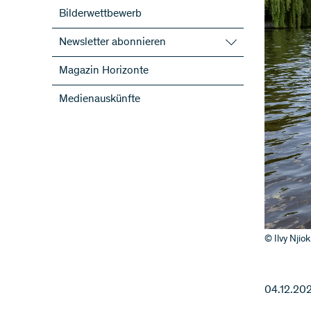
Bilderwettbewerb
Newsletter abonnieren
SNF-Newsletter abonnieren
Magazin Horizonte
Newsletter der NFP abonnieren
Medienauskünfte
ScienceGeist
© Ilvy Njio
04.12.20