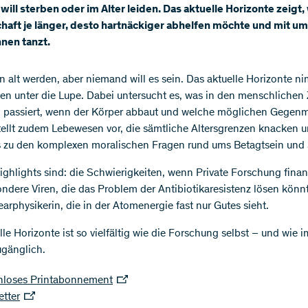
ill sterben oder im Alter leiden. Das aktuelle Horizonte zeigt,
haft je länger, desto hartnäckiger abhelfen möchte und mit u
nen tanzt.
en alt werden, aber niemand will es sein. Das aktuelle Horizonte n
en unter die Lupe. Dabei untersucht es, was in den menschlichen 
h passiert, wenn der Körper abbaut und welche möglichen Gegenmi
stellt zudem Lebewesen vor, die sämtliche Altersgrenzen knacken u
s zu den komplexen moralischen Fragen rund ums Betagtsein und 
ighlights sind: die Schwierigkeiten, wenn Private Forschung finan
ndere Viren, die das Problem der Antibiotikaresistenz lösen könn
earphysikerin, die in der Atomenergie fast nur Gutes sieht.
le Horizonte ist so vielfältig wie die Forschung selbst – und wie 
zugänglich.
nloses Printabonnement
etter