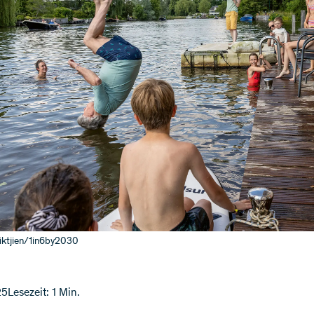
kiktjien/1in6by2030
25
Lesezeit: 1 Min.