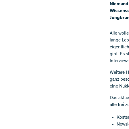
Niemand w
Wissensc
Jungbrun
Alle woll
lange Leb
eigentlic
gibt. Es 
Interview
Weitere H
ganz beso
eine Nukl
Das aktuel
alle frei 
Koste
Newsl