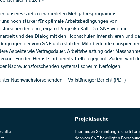
ochschulen nutzen.»
en unseres soeben erarbeiteten Mehrjahresprogramms
r uns noch stärker für optimale Arbeitsbedingungen von
forschenden ein», ergänzt Angelika Kalt. Der SNF wird die
rbeit und den Dialog mit den Hochschulen intensivieren und da
dingungen der vom SNF unterstützten Mitarbeitenden ansprechen
ere Aspekte wie Vertragsdauer, Arbeitsbelastung oder Massnah
ierung. Für den Herbst sind bereits Treffen geplant. Zudem wird d
 der Nachwuchsforschenden systematischer mitverfolgen.
nter Nachwuchsforschenden – Vollständiger Bericht
(PDF)
Projektsuche
künfte
Hier finden Sie umfangreiche Infor
cht
den vom SNF bewilligten Forschun