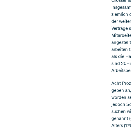
Grösser i
insgesamt
ziemlich 
der weite
Verträge 
Mitarbeit
angestell
arbeiten 
als die H
sind 20–3
Arbeitsbe
Acht Proz
geben an,
worden se
jedoch So
suchen wi
genannt (
Alters (1