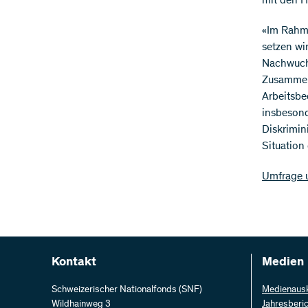
mit den H
«Im Rahm
setzen wi
Nachwuchs
Zusammena
Arbeitsbe
insbesond
Diskrimin
Situation
Umfrage u
Kontakt
Medien
Schweizerischer Nationalfonds (SNF)
Medienaus
Wildhainweg 3
Jahresberi