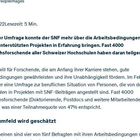
 PeopleImages
22
Lesezeit: 5 Min.
er Umfrage konnte der SNF mehr über die Arbeitsbedingungen
nterstützten Projekten in Erfahrung bringen. Fast 4000
sforschende aller Schweizer Hochschulen haben daran teil
ill für Forschende, die am Anfang ihrer Karriere stehen, gute
dingungen gewährleisten und ihre Unabhängigkeit fördern. Im Fe
 er eine Umfrage zur beruflichen Situation von Personen, die von 
en in Projekten mit SNF-Beiträgen angestellt sind. Fast 4000
forschende (Doktorierende, Postdocs und weitere Mitarbeitend
l, was einer Teilnahmequote von 47% entspricht.
umfeld wird geschätzt
einen sind vier von fünf Befragten mit ihren Arbeitsbedingungen 