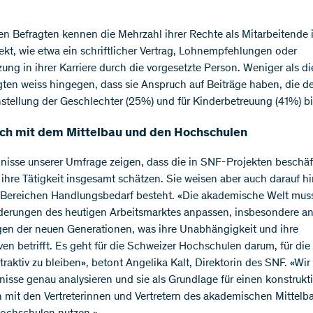
en Befragten kennen die Mehrzahl ihrer Rechte als Mitarbeitende 
kt, wie etwa ein schriftlicher Vertrag, Lohnempfehlungen oder
zung in ihrer Karriere durch die vorgesetzte Person. Weniger als di
gten weiss hingegen, dass sie Anspruch auf Beiträge haben, die d
hstellung der Geschlechter (25%) und für Kinderbetreuung (41%) bi
ch mit dem Mittelbau und den Hochschulen
nisse unserer Umfrage zeigen, dass die in SNF-Projekten beschäf
ihre Tätigkeit insgesamt schätzen. Sie weisen aber auch darauf hi
Bereichen Handlungsbedarf besteht. «Die akademische Welt muss
derungen des heutigen Arbeitsmarktes anpassen, insbesondere an
en der neuen Generationen, was ihre Unabhängigkeit und ihre
ven betrifft. Es geht für die Schweizer Hochschulen darum, für die
ttraktiv zu bleiben», betont Angelika Kalt, Direktorin des SNF. «Wi
nisse genau analysieren und sie als Grundlage für einen konstrukt
 mit den Vertreterinnen und Vertretern des akademischen Mittelb