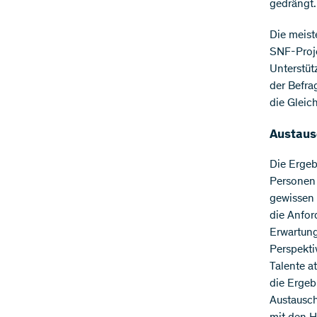
gedrängt.
Die meist
SNF-Proje
Unterstüt
der Befra
die Gleic
Austaus
Die Ergeb
Personen 
gewissen 
die Anfor
Erwartung
Perspekti
Talente a
die Ergeb
Austausch