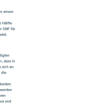
in einem
e Hälfte
er SNF für
etet.
tigten
n, dass in
 sich an
 die
 besten
r werden
iven
aus und