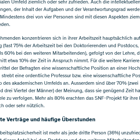
ialen Umfeld ziemlich oder sehr zufrieden. Auch die intellektuelle
ngen, der Inhalt der Aufgaben und der Verantwortungsgrad werden
 Mindestens drei von vier Personen sind mit diesen Aspekten ziem
eden.
ehmenden konzentrieren sich in ihrer Arbeitszeit hauptsächlich auf
 (fast 75% der Arbeitszeit bei den Doktorierenden und Postdocs,
ls 60% bei den weiteren Mitarbeitenden), gefolgt von der Lehre, d
itt etwa 10% der Zeit in Anspruch nimmt. Für die weitere Karrier
Drittel der Befragten eine wissenschaftliche Position an einer Hoch
l strebt eine ordentliche Professur bzw. eine wissenschaftliche Pos
b des akademischen Umfelds an. Ausserdem sind über 70% (zwei D
d drei Viertel der Männer) der Meinung, dass sie genügend Zeit ha
iele zu verfolgen. Mehr als 80% erachten das SNF-Projekt für ihre 
ch oder sehr nützlich.
ete Verträge und häufige Überstunden
beitsplatzsicherheit ist mehr als jede dritte Person (36%) unzufrie