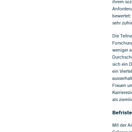
ihrem soz
Anforderu
bewertet:
sehr zufri
Die Teiln
Forschung
weniger a
Durchschn
sich ein 
ein Vierte
ausserhal
Frauen un
Karrierez
als ziemli
Befrist
Mit der Ar