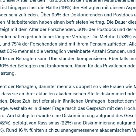
st dieser Anteil bei den Postdocs und den weiteren Mitarbeitenden
 ist hingegen fast die Hälfte (49%) der Befragten mit diesem Asp
oder sehr zufrieden. Über 95% der Doktorierenden und Postdocs
ren Mitarbeitenden haben einen befristeten Vertrag. Die Dauer die
steigt mit dem Alter der Forschenden. 60% der Postdocs und der 
enden hätten jedoch lieber längere Verträge. Die Mehrheit (58%) ist
t, und 75% der Forschenden sind mit ihrem Pensum zufrieden. All
fast 60% mehr als die vertraglich vereinbarte Anzahl Stunden, und
älfte der Befragten kann Überstunden kompensieren. Ebenfalls un
0% der Befragten mit Einkommen, Raum für das Privatleben ode
lastung.
ent der Befragten, darunter mehr als doppelt so viele Frauen wie 
 dass sie an ihrer aktuellen akademischen Stelle diskriminiert oder
ien. Diese Zahl ist tiefer als in ähnlichen Umfragen, bereitet dem
rge, weshalb er in dieser Frage rasch das Gespräch mit den Hoc
rd. Am häufigsten wurde eine Diskriminierung aufgrund des Gesc
42%), gefolgt von Rassismus (22%) und Diskriminierung aufgrund
7%). Rund 16 % fühlten sich zu unangemessenem akademischem Ve