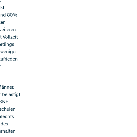
,
ekt
 und 80%
ser
weiteren
 Vollzeit
erdings
 weniger
zufrieden
r
Männer,
 belästigt
 SNF
hschulen
hlechts
 des
rhalten