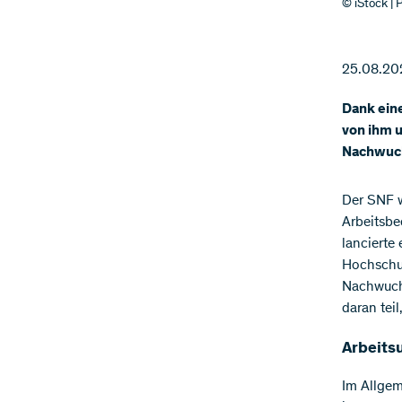
© iStock |
25.08.20
Dank ein
von ihm u
Nachwuch
Der SNF w
Arbeitsbe
lancierte
Hochschul
Nachwuchs
daran tei
Arbeits
Im Allgem