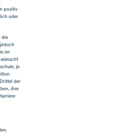
n
 positiv
lich oder
 die
 jedoch
ie im
e wünscht
schule, je
ition
rittel der
ben, ihre
Karriere
den.