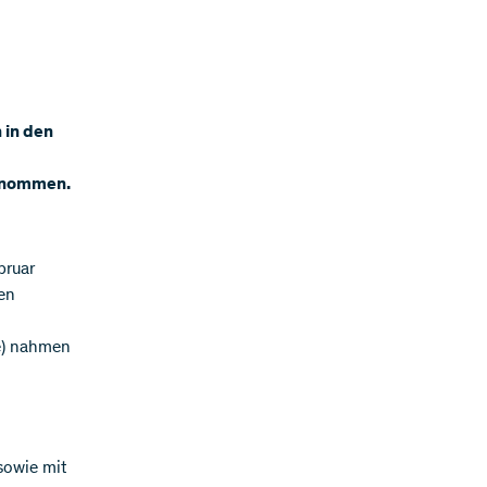
 in den
genommen.
bruar
den
e) nahmen
sowie mit