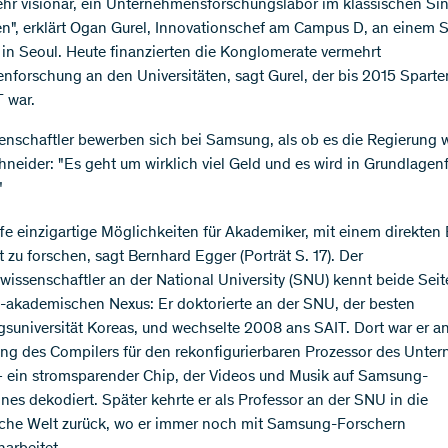
ehr visionär, ein Unternehmensforschungslabor im klassischen Si
n", erklärt Ogan Gurel, Innovationschef am Campus D, an einem S
 in Seoul. Heute finanzierten die Konglomerate vermehrt
nforschung an den Universitäten, sagt Gurel, der bis 2015 Spart
 war.
enschaftler bewerben sich bei Samsung, als ob es die Regierung w
chneider: "Es geht um wirklich viel Geld und es wird in Grundlage
"
fe einzigartige Möglichkeiten für Akademiker, mit einem direkten
 zu forschen, sagt Bernhard Egger (Porträt S. 17). Der
issenschaftler an der National University (SNU) kennt beide Seit
ll-akademischen Nexus: Er doktorierte an der SNU, der besten
suniversität Koreas, und wechselte 2008 ans SAIT. Dort war er an
ng des Compilers für den rekonfigurierbaren Prozessor des Unte
 – ein stromsparender Chip, der Videos und Musik auf Samsung-
es dekodiert. Später kehrte er als Professor an der SNU in die
che Welt zurück, wo er immer noch mit Samsung-Forschern