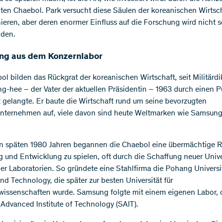
en Chaebol. Park versucht diese Säulen der koreanischen Wirtsch
nieren, aber deren enormer Einfluss auf die Forschung wird nicht s
nden.
ng aus dem Konzernlabor
ol bilden das Rückgrat der koreanischen Wirtschaft, seit Militärdi
g-hee – der Vater der aktuellen Präsidentin – 1963 durch einen P
 gelangte. Er baute die Wirtschaft rund um seine bevorzugten
nternehmen auf, viele davon sind heute Weltmarken wie Samsung
en späten 1980 Jahren begannen die Chaebol eine übermächtige Ro
 und Entwicklung zu spielen, oft durch die Schaffung neuer Unive
er Laboratorien. So gründete eine Stahlfirma die Pohang Universi
nd Technology, die später zur besten Universität für
wissenschaften wurde. Samsung folgte mit einem eigenen Labor,
dvanced Institute of Technology (SAIT).