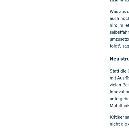
zusammen
Was aus d
auch noch
hin: Im l
selbstfah
umzusetze
folgt", sa
Neu str
Statt die
mit Ausrü
vielen Be
Innovatio
untergebr
Mobilfunk
Kritiker 
nicht die