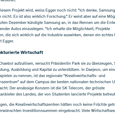
arbeitet.
iesem Projekt wird, weiss Egger noch nicht: "Ich denke, Samsung
 nicht. Es ist also wirklich Forschung." Er weist aber auf eine Mög
etzten Dezember kündigte Samsung an, in das Rennen um die Ent
render Autos einzustegen. "Ich erhalte die Möglichkeit, Projekte
n, die sich wirklich auf die Industrie auswirken, denen ein echtes
gt Egger.
ukturierte Wirtschaft
 Chaebol aufzulösen, versucht Präsidentin Park sie zu überzeugen, 
stung, Ausbildung und Kapital zu unterstützen. In Daejeon, um ein
ispielen zu nennen, ist das regionale "Kreativwirtschafts- und
nszentrum" auf dem Campus der besten nationalen technischen Un
acht. Der ansässige Konzern ist die SK Telecom, der grösste
anbieter des Landes, der von Studenten lancierte Projekte betreut
sagen, die Kreativwirtschaftszentren hätten noch keine Früchte ge
 erwünschten Investitionssummen eingebracht. Viele Wirtschaftse