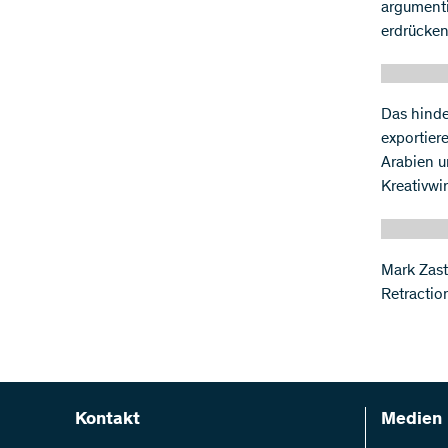
argumenti
erdrücken
Das hinde
exportier
Arabien u
Kreativwi
Mark Zastr
Retractio
Kontakt
Medien