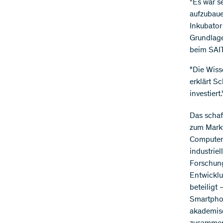
"Es war s
aufzubaue
Inkubator
Grundlage
beim SAIT
"Die Wiss
erklärt S
investiert.
Das schaf
zum Markt
Computerw
industrie
Forschung
Entwicklu
beteiligt
Smartphon
akademis