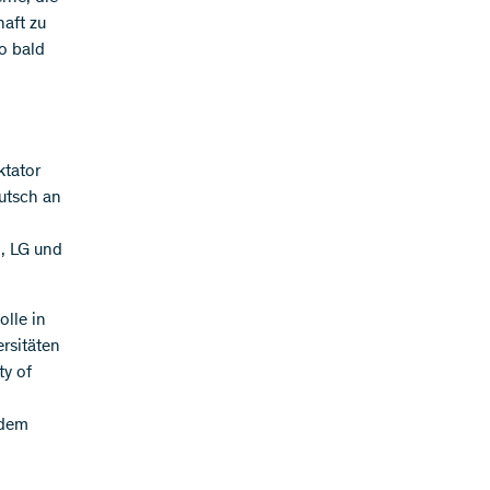
aft zu
o bald
ktator
utsch an
, LG und
lle in
rsitäten
ty of
 dem