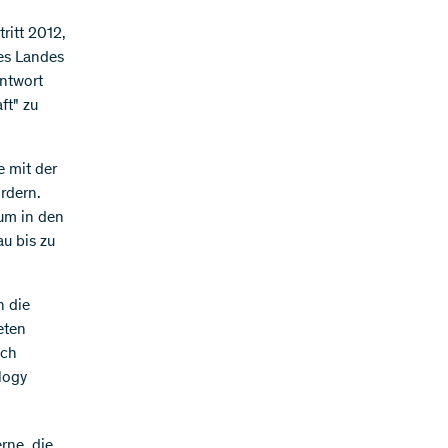
ritt 2012,
des Landes
Antwort
ft" zu
e mit der
rdern.
tum in den
u bis zu
n die
eten
ich
logy
erne, die