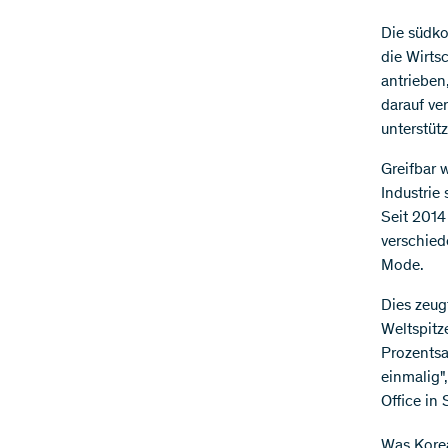
​Die südk
die Wirts
antrieben
darauf ve
unterstüt
Greifbar 
Industrie
Seit 2014
verschied
Mode.
Dies zeug
Weltspitz
Prozentsa
einmalig"
Office in 
Was Korea 