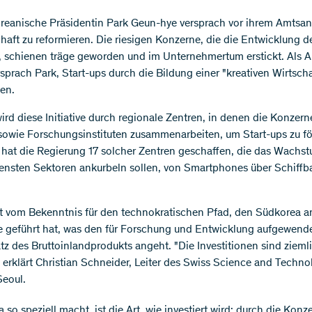
oreanische Präsidentin Park Geun-hye versprach vor ihrem Amtsant
chaft zu reformieren. Die riesigen Konzerne, die die Entwicklung 
, schienen träge geworden und im Unternehmertum erstickt. Als 
rsprach Park, Start-ups durch die Bildung einer "kreativen Wirtscha
zen.
wird diese Initiative durch regionale Zentren, in denen die Konzern
 sowie Forschungsinstituten zusammenarbeiten, um Start-ups zu fö
 hat die Regierung 17 solcher Zentren geschaffen, die das Wachs
ensten Sektoren ankurbeln sollen, von Smartphones über Schiffba
t vom Bekenntnis für den technokratischen Pfad, den Südkorea a
e geführt hat, was den für Forschung und Entwicklung aufgewend
tz des Bruttoinlandprodukts angeht. "Die Investitionen sind zieml
, erklärt Christian Schneider, Leiter des Swiss Science and Techno
Seoul.
so speziell macht, ist die Art, wie investiert wird: durch die Konz