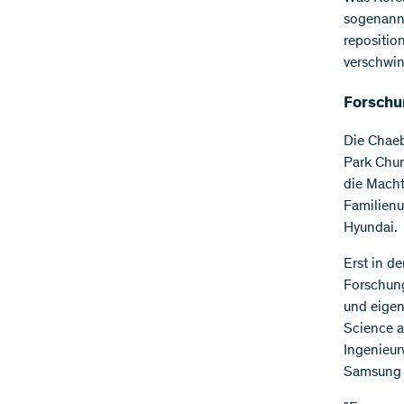
sogenannt
repositio
verschwi
Forschu
Die Chaeb
Park Chun
die Macht
Familienu
Hyundai.
Erst in d
Forschung
und eigen
Science a
Ingenieur
Samsung A