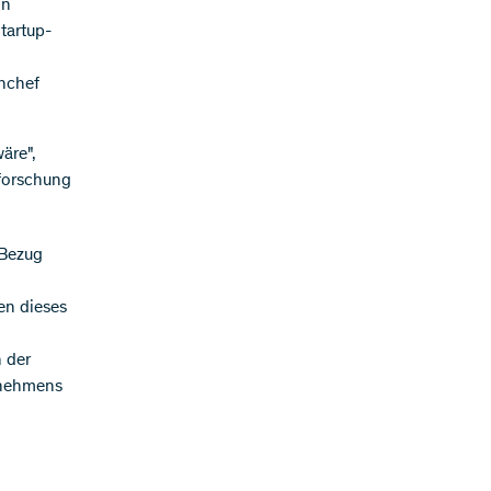
nn
tartup-
enchef
äre",
nforschung
 Bezug
en dieses
 der
rnehmens