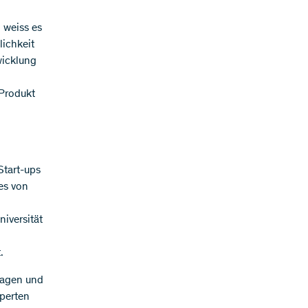
 weiss es
lichkeit
wicklung
 Produkt
Start-ups
es von
iversität
.
tragen und
xperten