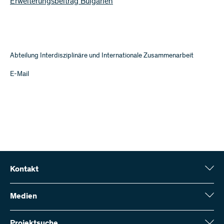
Erweiterungsbeitrag Bulgarien
Abteilung Interdisziplinäre und Internationale Zusammenarbeit
E-Mail
Kontakt
Schweizerischer Nationalfonds (SNF)
Wildhainweg 3
Medien
CH-3001 Bern
Medienauskünfte
Jahresbericht
Projektsuche