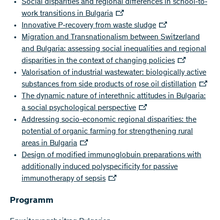
Social disparities and regional differences in school‐to‐
work transitions in Bulgaria
Innovative P‐recovery from waste sludge
Migration and Transnationalism between Switzerland
and Bulgaria: assessing social inequalities and regional
disparities in the context of changing policies
Valorisation of industrial wastewater: biologically active
substances from side products of rose oil distillation
The dynamic nature of interethnic attitudes in Bulgaria:
a social psychological perspective
Addressing socio-economic regional disparities: the
potential of organic farming for strengthening rural
areas in Bulgaria
Design of modified immunoglobuin preparations with
additionally induced polyspecificity for passive
immunotherapy of sepsis
Programm