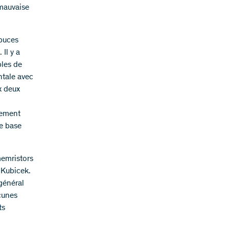
 mauvaise
 puces
Il y a
bles de
ntale avec
x deux
lement
ne base
memristors
 Kubicek.
général
cunes
ts