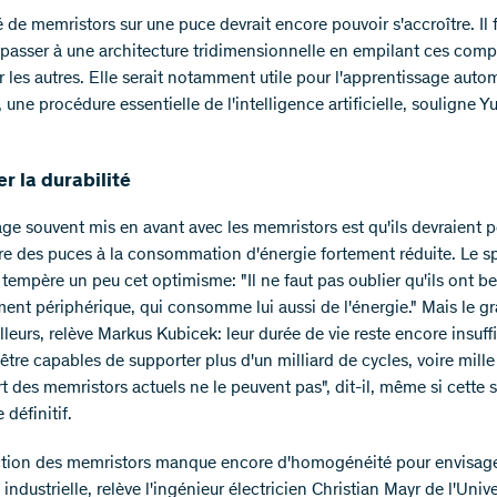
 de memristors sur une puce devrait encore pouvoir s'accroître. Il 
 passer à une architecture tridimensionnelle en empilant ces com
r les autres. Elle serait notamment utile pour l'apprentissage auto
 une procédure essentielle de l'intelligence artificielle, souligne Y
r la durabilité
ge souvent mis en avant avec les memristors est qu'ils devraient 
re des puces à la consommation d'énergie fortement réduite. Le sp
 tempère un peu cet optimisme: "Il ne faut pas oublier qu'ils ont b
ent périphérique, qui consomme lui aussi de l'énergie." Mais le gr
illeurs, relève Markus Kubicek: leur durée de vie reste encore insuffi
être capables de supporter plus d'un milliard de cycles, voire mille 
t des memristors actuels ne le peuvent pas", dit-il, même si cette s
 définitif.
tion des memristors manque encore d'homogénéité pour envisag
n industrielle, relève l'ingénieur électricien Christian Mayr de l'Unive