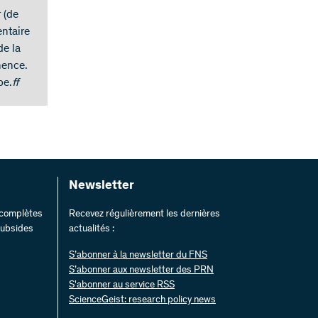
 (de
entaire
de la
nence.
pe.
ff
Newsletter
s complètes
Recevez régulièrement les dernières
 subsides
actualités :
S’abonner à la newsletter du FNS
S’abonner aux newsletter des PRN
S'abonner au service RSS
ScienceGeist: research policy news