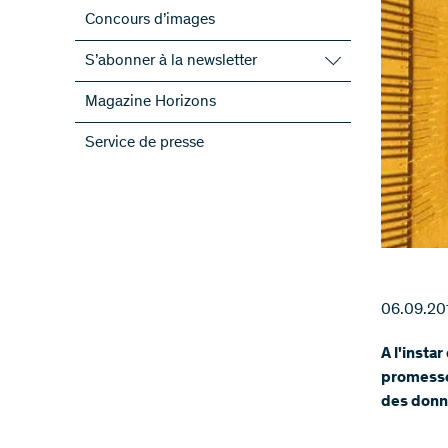
Concours d’images
S’abonner à la newsletter
S’abonner à la newsletter du FNS
Magazine Horizons
S’abonner aux newsletter des PRN
Service de presse
ScienceGeist
06.09.20
A l'insta
promesse
des donné