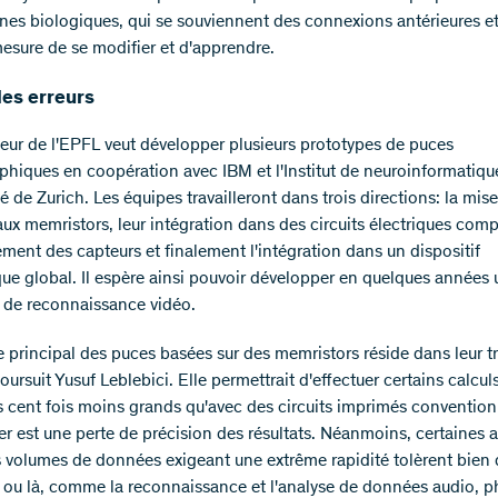
nes biologiques, qui se souviennent des connexions antérieures e
mesure de se modifier et d'apprendre.
les erreurs
eur de l'EPFL veut développer plusieurs prototypes de puces
hiques en coopération avec IBM et l'Institut de neuroinformatiqu
té de Zurich. Les équipes travailleront dans trois directions: la mis
ux memristors, leur intégration dans des circuits électriques com
ement des capteurs et finalement l'intégration dans un dispositif
que global. Il espère ainsi pouvoir développer en quelques années 
 de reconnaissance vidéo.
e principal des puces basées sur des memristors réside dans leur tr
oursuit Yusuf Leblebici. Elle permettrait d'effectuer certains calcul
fs cent fois moins grands qu'avec des circuits imprimés convention
yer est une perte de précision des résultats. Néanmoins, certaines 
 volumes de données exigeant une extrême rapidité tolèrent bien 
ci ou là, comme la reconnaissance et l'analyse de données audio, p