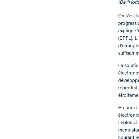
(De "Horiz
On s'est 
progressio
explique 
(EPFL). L
d'étrangle
suffisamm
La soluti
électroniq
développe
reproduit 
étroiteme
En princi
électroni
Leblebici
memristor
courant l