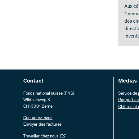
Aux cô
"memor
des cir
directi
Inventé
Contact
Médias
Fonds national suisse (FNS)
Service de
Wildhainweg 3
Rapport an
CH-3001 Berne
Chiffres et
Contactez-nous
Envoyer des factures
Travailler chez nous