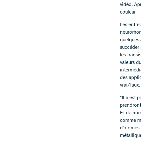
vidéo. Apr
couleur.
Les entre
neuromorp
quelques 
succéder 
les transi
valeurs du
intermédi
des applic
vrai/faux
"Il n'est
prendront
Et de nom
comme mat
d'atomes 
métalliqu