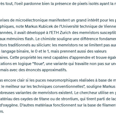
ès tout, l'oeil pardonne bien la présence de pixels isolés ayant la
prises de microélectronique manifestent un grand intérêt pour les
hiques, note Markus Kubicek de l'Université technique de Vienne. 
années, il avait développé à l'ETH Zurich des memristors suscepti
aux mémoires flash. Le chimiste souligne une différence fondame
stors traditionnels au silicium: les memristors ne se limitent pas au
 langage binaire, le 0 et le 1, mais prennent aussi des valeurs
aires. Cette propriété les rend capables d'apprendre et trouve éga
ations en logique "floue", une variante qui travaille non pas sur u
, mais avec des énoncés approximatifs.
 pas encore clair si les puces neuromorphiques réalisées à base de 
 le meilleur sur les techniques conventionnelles", souligne Markus
breuses variantes de memristors existent. Le chercheur utilise en 
ériau des oxydes de titane ou de strontium, qui tirent parti de la
d'oxygène. D'autres matériaux fonctionnent sur la base de filamen
es.