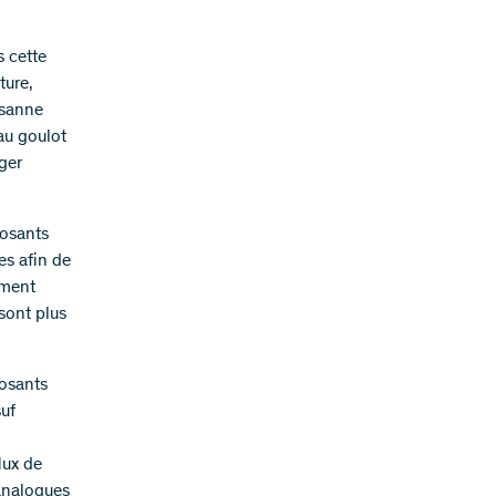
s cette
ture,
usanne
au goulot
nger
posants
es afin de
ement
 sont plus
osants
suf
lux de
 analogues