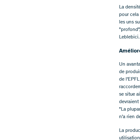
La densité
pour cela
les uns su
"profond",
Leblebici.
Améliore
Un avanta
de produi
de l'EPFL
raccordem
se situe a
devraient 
"La plupar
n'a rien de
La produc
utilisatio