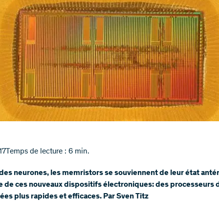
17
Temps de lecture : 6 min.
r des neurones, les memristors se souviennent de leur état antér
 de ces nouveaux dispositifs électroniques: des processeurs 
es plus rapides et efficaces. Par Sven Titz