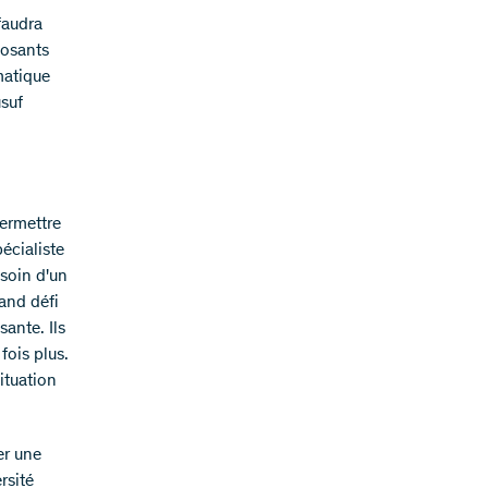
faudra
posants
matique
usuf
permettre
écialiste
esoin d'un
and défi
sante. Ils
fois plus.
ituation
er une
rsité