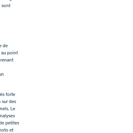
t sont
e de
e au point
prenant
un
ès forte
s sur des
nels. Le
analyses
de petites
hoto et