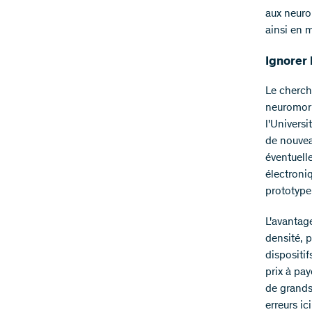
aux neuro
ainsi en 
Ignorer 
Le cherch
neuromorp
l'Universi
de nouvea
éventuell
électroni
prototype
L'avantag
densité, p
dispositi
prix à pa
de grands
erreurs i