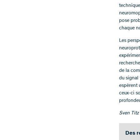
technique
neuromoph
pose prob
chaque no
Les persp
neuroproth
expérimen
recherche
de la comp
du signal 
espèrent 
ceux-ci s
profondeu
Sven Titz 
Des r