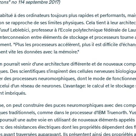
ons" no 114 septembre 2017)​​​
habitué à des ordinateurs toujours plus rapides et performants, mai
n se rapproche de ses limites physiques. Cela tient à leur architec
Yusuf Leblebici, professeur à l'Ecole polytechnique fédérale de La
'interconnexion entre éléments de stockage et processeurs tourne 
ment. "Plus les processeurs accélèrent, plus il est difficile d'écha
ent vite les données avec la mémoire."
on pourrait venir d'une architecture différente et de nouveaux com
ues. Des scientifiques s'inspirent des cellules nerveuses biologiqu
r des processeurs neuromorphiques, dont le mode de fonctionn
celui d'un réseau de neurones. L'avantage: le calcul et le stockage
nt imbriqués.
pe, on peut construire des puces neuromorphiques avec des comp
ques traditionnels, comme dans le processeur d'IBM Truenorth. Yu
 poursuit une autre voie en utilisant de nouveaux éléments appelés
s: des résistances électriques dont les propriétés dépendent des f
es ayant traversées auparavant. Ils présentent ainsi des propriétés