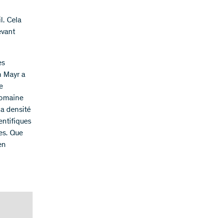
l. Cela
evant
es
n Mayr a
e
domaine
la densité
entifiques
es. Que
en