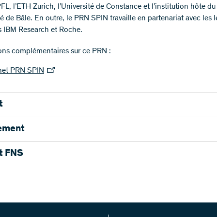
PFL, l’ETH Zurich, l’Université de Constance et l’institution hôte d
té de Bâle. En outre, le PRN SPIN travaille en partenariat avec les 
ls IBM Research et Roche.
ons complémentaires sur ce PRN :
rnet PRN SPIN
t
n du PRN
:
ement
minik Zumbühl
ment 2020 – 2027 (Francs suisses)
t FNS
r PRN SPIN
ät Basel
uteur FNS
:
de financement
ent Physik
rgstrasse 82
n Bachmann
 FNS
17'000’000
20’400’0
el
 PRN