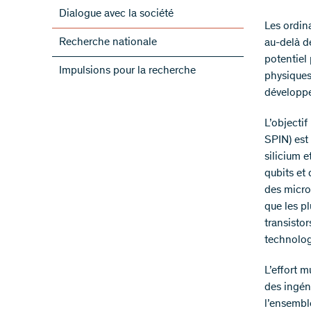
Dialogue avec la société
Les ordin
Recherche nationale
au-delà d
potentiel 
Impulsions pour la recherche
physiques 
développe
L’objectif
SPIN) est 
silicium 
qubits et 
des micro-
que les pl
transistor
technolog
L’effort m
des ingéni
l’ensemble