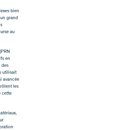
lexes bien
e un grand
ns
ourse au
» (PRN
ifs en
e des
utilisait
si avancée
rôlent les
e cette
atériaux,
ur
oration