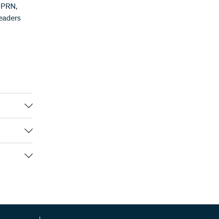
u PRN,
leaders
00