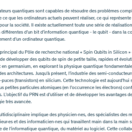
ateurs quantiques sont capables de résoudre des problèmes comp
e ce que les ordinateurs actuels peuvent réaliser, ce qui représent
pour la société. Il existe actuellement toute une série de réalisatio
différentes d’un bit d’information quantique - le qubit - dans la c
ment d’un ordinateur quantique.
 principal du Pôle de recherche national « Spin Qubits in Silicon 
de développer des qubits de spin de petite taille, rapides et évolut
et en germanium, en explorant la physique quantique fondamental
des architectures. Jusqu’à présent, l’industrie des semi-conducteurs 
puces (transistors) en silicium. Cette technologie est aujourd’hui 
us petites particules atomiques (en l’occurrence les électrons) cont
s. L’objectif du PRN est d’utiliser et de développer les avantages d
ie très avancée.
ultidisciplinaire implique des physicien·nes, des spécialistes des m
eur·es et des informaticien·nes qui travaillent main dans la main s
 de l’informatique quantique, du matériel au logiciel. Cette collab