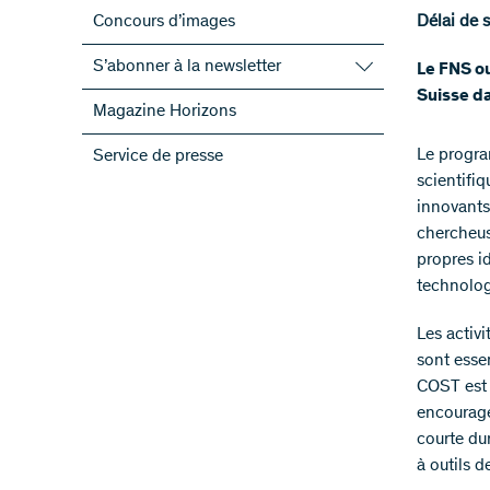
Concours d’images
Délai de 
S’abonner à la newsletter
Le FNS o
Suisse d
S’abonner à la newsletter du FNS
Magazine Horizons
S’abonner aux newsletter des PRN
Le progr
Service de presse
ScienceGeist
scientifi
innovants
chercheus
propres id
technolog
Les activ
sont esse
COST est 
encourage
courte dur
à outils 