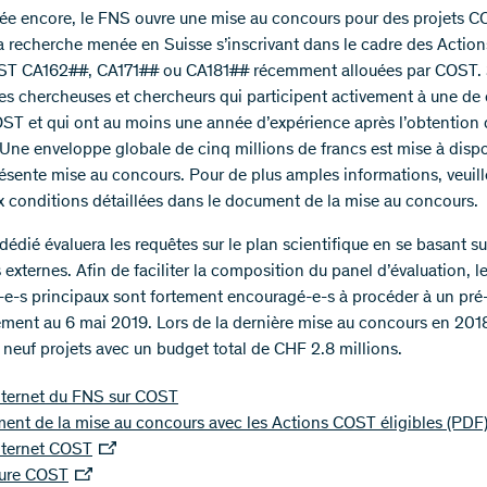
ée encore, le FNS ouvre une mise au concours pour des projets 
la recherche menée en Suisse s’inscrivant dans le cadre des Action
OST CA162##, CA171## ou CA181## récemment allouées par COST.
 les chercheuses et chercheurs qui participent activement à une de
ST et qui ont au moins une année d’expérience après l’obtention 
 Une enveloppe globale de cinq millions de francs est mise à dispo
résente mise au concours. Pour de plus amples informations, veuille
ux conditions détaillées dans le document de la mise au concours.
édié évaluera les requêtes sur le plan scientifique en se basant su
 externes. Afin de faciliter la composition du panel d’évaluation, l
-e-s principaux sont fortement encouragé-e-s à procéder à un pré
ement au 6 mai 2019. Lors de la dernière mise au concours en 201
neuf projets avec un budget total de CHF 2.8 millions.​​​
nternet du FNS sur COST
nt de la mise au concours avec les Actions COST éligibles
(PDF
nternet COST
ure COST