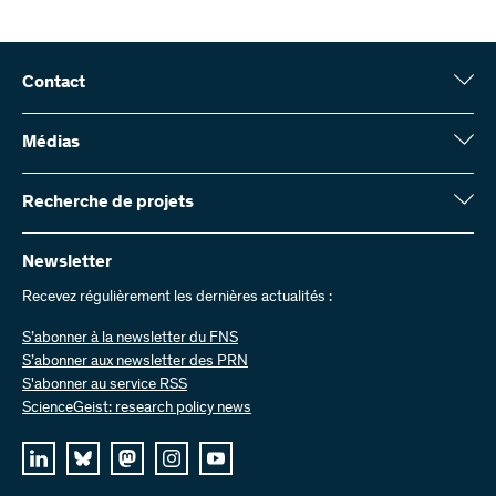
Contact
Fonds national suisse (FNS)
Wildhainweg 3
Médias
CH-3001 Berne
Service de presse
Rapport annuel
Recherche de projets
Contactez-nous
Chiffres et données
Envoyer des factures
Vous trouverez ici des informations complètes sur les projets de
recherche et les subsides approuvés par le FNS :
Newsletter
Travailler chez nous
Offres d’emploi
Recevez régulièrement les dernières actualités :
Recherche de projets
S’abonner à la newsletter du FNS
S’abonner aux newsletter des PRN
S'abonner au service RSS
ScienceGeist: research policy news