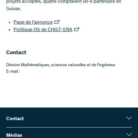
projets acceptés, quatre comptaient un-e partenaire en
Suisse.
Page de l’annonce
Politique OS de CHIST-ERA
Contact
Division Mathématiques, sciences naturelles et de l'ingénieur
E-mail :
Contact
Fonds national suisse (FNS)
Wildhainweg 3
Médias