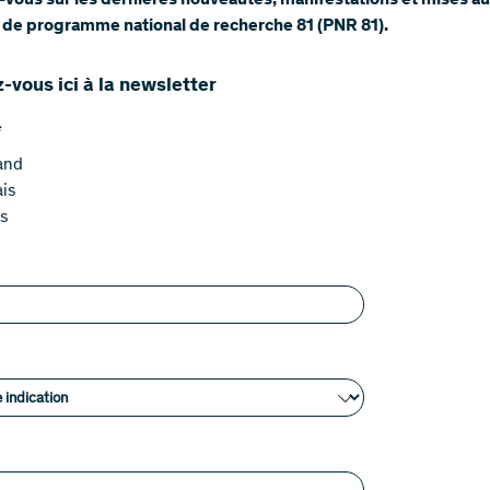
-vous sur les dernières nouveautés, manifestations et mises au
 de programme national de recherche 81 (PNR 81).
vous ici à la newsletter
*
and
is
s