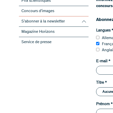
​Informez
Prix scientifiques
concours
Concours d’images
Abonnez-
S’abonner à la newsletter
S’abonner à la newsletter du FNS
Langues
Magazine Horizons
S’abonner aux newsletter des PRN
Allem
Service de presse
ScienceGeist
França
Anglai
E-mail
*
Titre
*
Prénom
*