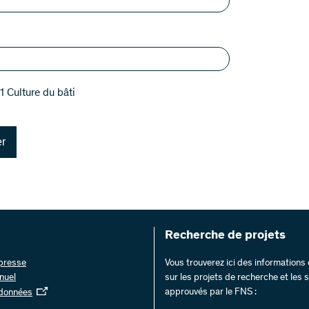
 Culture du bâti
r
Recherche de projets
 presse
Vous trouverez ici des information
nuel
sur les projets de recherche et les
approuvés par le FNS :
 données