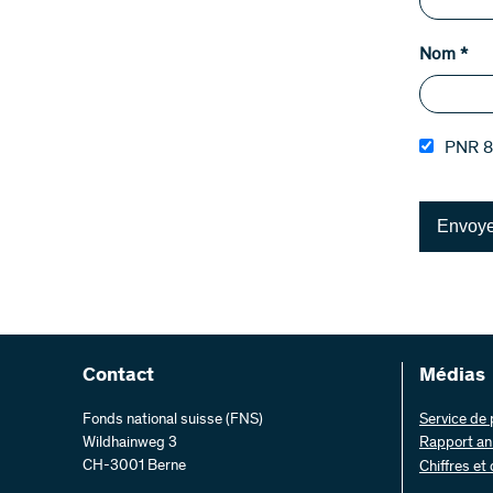
Nom
*
PNR 81
Envoye
Contact
Médias
Fonds national suisse (FNS)
Service de
Wildhainweg 3
Rapport an
CH-3001 Berne
Chiffres et