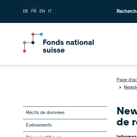
Recherch
DE
FR
EN
IT
Page d'ac
Newsl
New
Récits de données
de 
Evénements