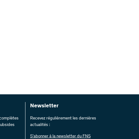
Newsletter
s complètes
Recevez régulièrement les dernières
 subsides
actualités :
S’abonner à la newsletter du FNS