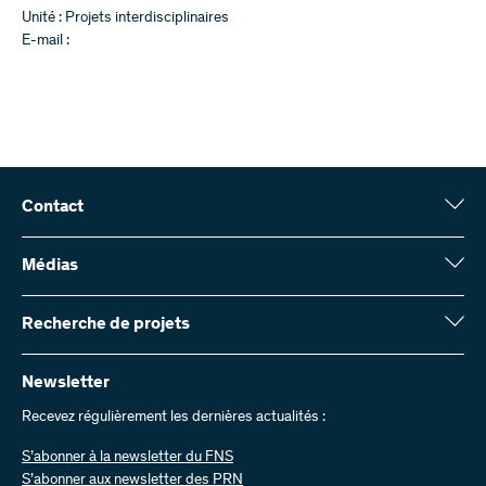
Unité : Projets interdisciplinaires
E-mail :
Contact
Fonds national suisse (FNS)
Wildhainweg 3
Médias
CH-3001 Berne
Service de presse
Rapport annuel
Recherche de projets
Contactez-nous
Chiffres et données
Envoyer des factures
Vous trouverez ici des informations complètes sur les projets de
recherche et les subsides approuvés par le FNS :
Newsletter
Travailler chez nous
Offres d’emploi
Recevez régulièrement les dernières actualités :
Recherche de projets
S’abonner à la newsletter du FNS
S’abonner aux newsletter des PRN