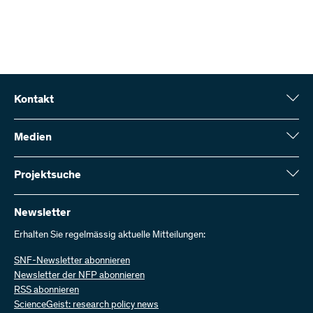
Kontakt
Schweizerischer Nationalfonds (SNF)
Wildhainweg 3
Medien
CH-3001 Bern
Medienauskünfte
Jahresbericht
Projektsuche
Kontakt aufnehmen
Zahlen und Daten
Rechnung senden
Hier finden Sie umfangreiche Informationen zu den vom SNF
bewilligten Forschungsprojekten und Förderbeiträgen:
Newsletter
Bei uns arbeiten
Offene Stellen
Erhalten Sie regelmässig aktuelle Mitteilungen:
Projektsuche
SNF-Newsletter abonnieren
Newsletter der NFP abonnieren
RSS abonnieren
ScienceGeist: research policy news