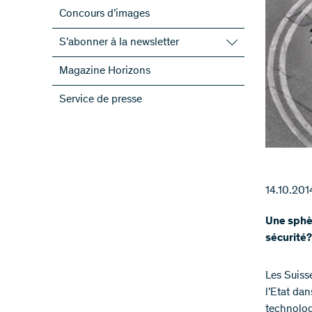
Concours d’images
S’abonner à la newsletter
S’abonner à la newsletter du FNS
Magazine Horizons
S’abonner aux newsletter des PRN
Service de presse
ScienceGeist
14.10.201
Une sphèr
sécurité?
Les Suiss
l’Etat da
technologi