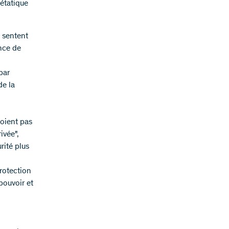
 étatique
e sentent
ance de
par
de la
soient pas
ivée",
rité plus
rotection
pouvoir et