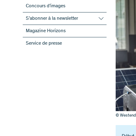
Concours d’images
S’abonner à la newsletter
S’abonner à la newsletter du FNS
Magazine Horizons
S’abonner aux newsletter des PRN
Service de presse
ScienceGeist
© Westend6