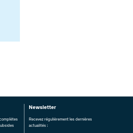
Newsletter
s complètes
Recevez régulièrement les dernières
 subsides
actualités :