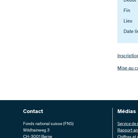
Début
Fin
Lieu
Date li
Inscriptio
Mise au c
Contact
Médias
Fonds national suisse (FNS)
Service de
Wildhainweg 3
Rapport an
CH-3001 Berne
Chiffres et