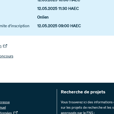
12.05.2025 10:00 HAEC
12.05.2025 11:30 HAEC
Onlien
mite d'inscription
12.05.2025 09:00 HAEC
n
oncours
Recherche de projets
 presse
Vous trouverez ici des information
nuel
sur les projets de recherche et les
approuvés par le FNS :
 données