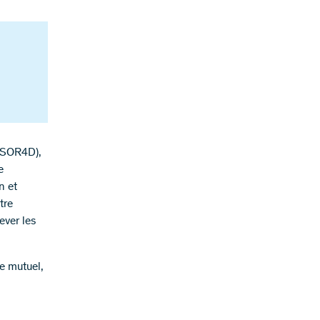
(SOR4D),
e
n et
tre
ever les
e mutuel,