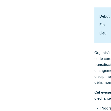
Début
Fin
Lieu
Organisée
cette con
transdisc
changemen
disciplin
défis mon
Cet événe
d’échange
Progr