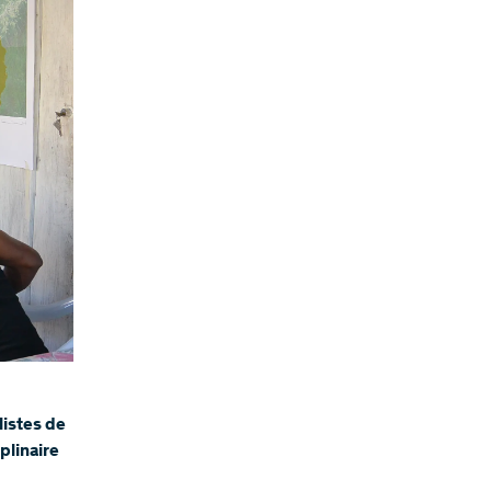
listes de
plinaire