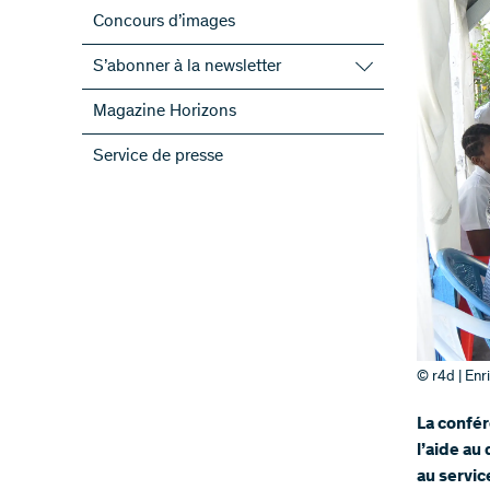
Concours d’images
S’abonner à la newsletter
S’abonner à la newsletter du FNS
Magazine Horizons
S’abonner aux newsletter des PRN
Service de presse
ScienceGeist
© r4d | Enr
La confé
l’aide au
au servi