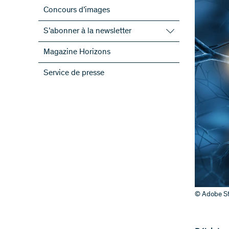
Concours d’images
S’abonner à la newsletter
S’abonner à la newsletter du FNS
Magazine Horizons
S’abonner aux newsletter des PRN
Service de presse
ScienceGeist
© Adobe St