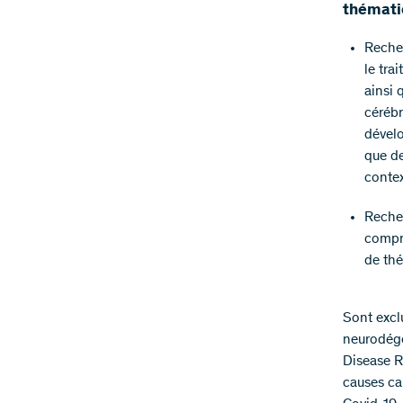
thémati
Recher
le tra
ainsi 
cérébr
dévelo
que de
contex
Recher
compri
de thé
Sont excl
neurodégé
Disease R
causes ca