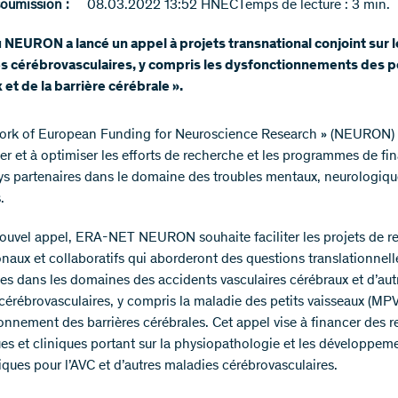
soumission :
08.03.2022 13:52 HNEC
Temps de lecture : 3 min.
 NEURON a lancé un appel à projets transnational conjoint sur l
s cérébrovasculaires, y compris les dysfonctionnements des p
 et de la barrière cérébrale ».
ork of European Funding for Neuroscience Research » (NEURON) 
r et à optimiser les efforts de recherche et les programmes de f
ys partenaires dans le domaine des troubles mentaux, neurologiqu
.
ouvel appel, ERA-NET NEURON souhaite faciliter les projets de r
onaux et collaboratifs qui aborderont des questions translationnell
es dans les domaines des accidents vasculaires cérébraux et d’aut
cérébrovasculaires, y compris la maladie des petits vaisseaux (MPV)
onnement des barrières cérébrales. Cet appel vise à financer des 
ues et cliniques portant sur la physiopathologie et les développem
iques pour l’AVC et d’autres maladies cérébrovasculaires.