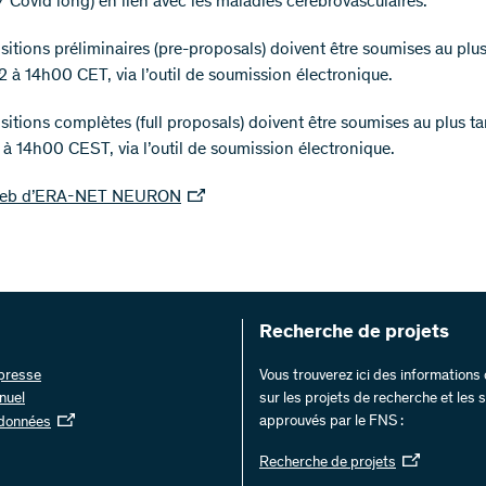
/ Covid long) en lien avec les maladies cérébrovasculaires.
itions préliminaires (pre-proposals) doivent être soumises au plus
 à 14h00 CET, via l’outil de soumission électronique.
sitions complètes (full proposals) doivent être soumises au plus ta
 à 14h00 CEST, via l’outil de soumission électronique.
web d’ERA-NET NEURON
Recherche de projets
 presse
Vous trouverez ici des information
nuel
sur les projets de recherche et les
approuvés par le FNS :
 données
Recherche de projets