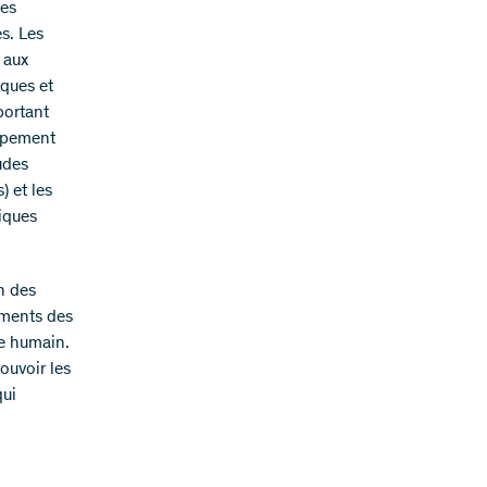
des
s. Les
 aux
iques et
portant
oppement
udes
 et les
iques
n des
ements des
re humain.
uvoir les
qui