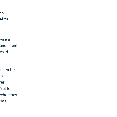
es
etits
vise à
inancement
es et
echerche
es
res
 et le
recherches
ents