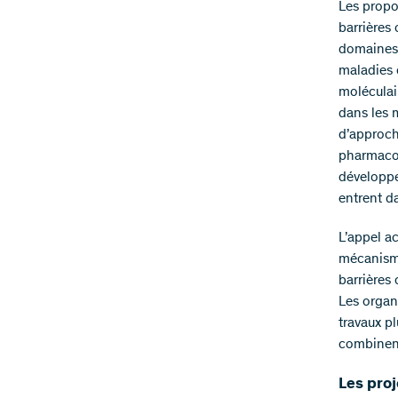
Les propo
barrières
domaines 
maladies 
moléculai
dans les 
d’approch
pharmacol
développe
entrent da
L’appel a
mécanisme
barrières 
Les organ
travaux pl
combinent
Les proj