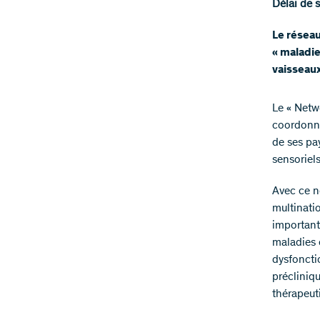
Délai de 
Le réseau
« maladie
vaisseaux
Le « Netw
coordonne
de ses pa
sensoriels
Avec ce n
multinati
important
maladies 
dysfoncti
précliniq
thérapeut