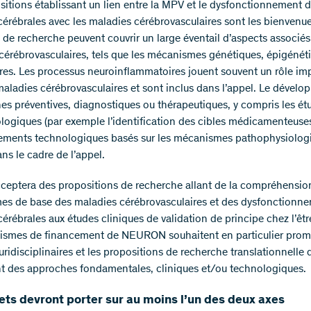
sitions établissant un lien entre la MPV et le dysfonctionnement 
 cérébrales avec les maladies cérébrovasculaires sont les bienvenue
de recherche peuvent couvrir un large éventail d’aspects associés
cérébrovasculaires, tels que les mécanismes génétiques, épigénét
res. Les processus neuroinflammatoires jouent souvent un rôle im
maladies cérébrovasculaires et sont inclus dans l’appel. Le dével
es préventives, diagnostiques ou thérapeutiques, y compris les ét
ogiques (par exemple l’identification des cibles médicamenteuses)
ments technologiques basés sur les mécanismes pathophysiolog
ns le cadre de l’appel.
cceptera des propositions de recherche allant de la compréhensio
s de base des maladies cérébrovasculaires et des dysfonctionn
cérébrales aux études cliniques de validation de principe chez l’êt
ismes de financement de NEURON souhaitent en particulier promo
uridisciplinaires et les propositions de recherche translationnelle 
 des approches fondamentales, cliniques et/ou technologiques.
ets devront porter sur au moins l’un des deux axes