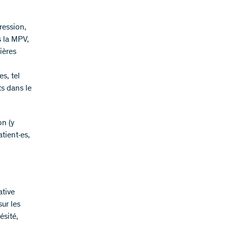
ression,
s la MPV,
ières
s, tel
ts dans le
on (y
tient·es,
ative
ur les
ésité,