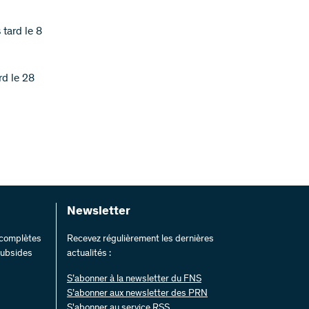
 tard le 8
rd le 28
Newsletter
s complètes
Recevez régulièrement les dernières
 subsides
actualités :
S’abonner à la newsletter du FNS
S’abonner aux newsletter des PRN
S'abonner au service RSS