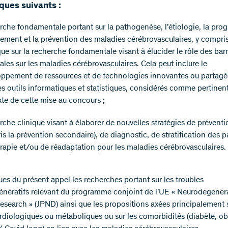
ques suivants :
che fondamentale portant sur la pathogenèse, l’étiologie, la prog
itement et la prévention des maladies cérébrovasculaires, y compri
que sur la recherche fondamentale visant à élucider le rôle des barr
ales sur les maladies cérébrovasculaires. Cela peut inclure le
ppement de ressources et de technologies innovantes ou partagée
s outils informatiques et statistiques, considérés comme pertinen
te de cette mise au concours ;
che clinique visant à élaborer de nouvelles stratégies de préventi
s la prévention secondaire), de diagnostic, de stratification des pa
rapie et/ou de réadaptation pour les maladies cérébrovasculaires.
ues du présent appel les recherches portant sur les troubles
nératifs relevant du programme conjoint de l’UE « Neurodegener
esearch » (JPND) ainsi que les propositions axées principalement s
rdiologiques ou métaboliques ou sur les comorbidités (diabète, ob