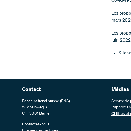
Covid-19 
Les propos
mars 2022
Les propo
juin 2022
Site 
Contact
Médias
Fonds national suisse (FNS)
Service de
Wildhainweg 3
Rapport an
CH-3001 Berne
Chiffres et
Contactez-nous
Envoyer des factures