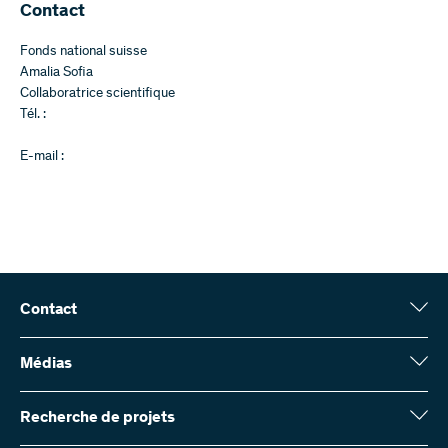
Contact
Fonds national suisse
Amalia Sofia
Collaboratrice scientifique
Tél. :
E-mail :
Contact
Fonds national suisse (FNS)
Wildhainweg 3
Médias
CH-3001 Berne
Service de presse
Rapport annuel
Recherche de projets
Contactez-nous
Chiffres et données
Envoyer des factures