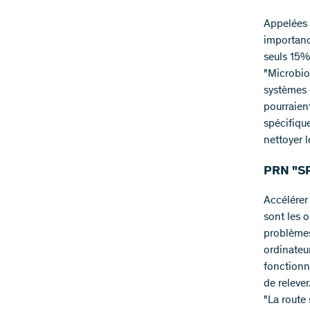
Appelées 
importance
seuls 15%
"Microbio
systèmes 
pourraien
spécifiqu
nettoyer 
PRN "SP
Accélérer 
sont les o
problèmes
ordinateu
fonctionn
de relever
"La route 