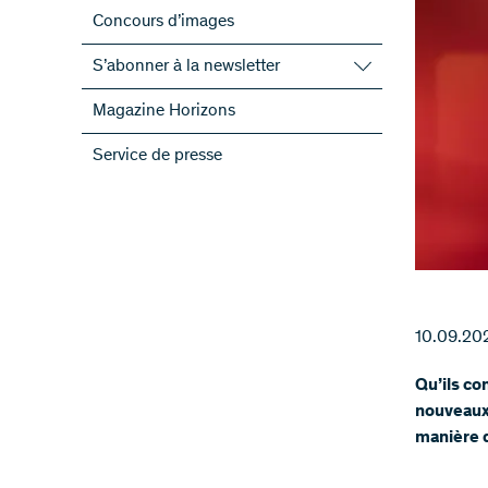
Concours d’images
S’abonner à la newsletter
S’abonner à la newsletter du FNS
Magazine Horizons
S’abonner aux newsletter des PRN
Service de presse
ScienceGeist
10.09.20
Qu’ils co
nouveaux 
manière d