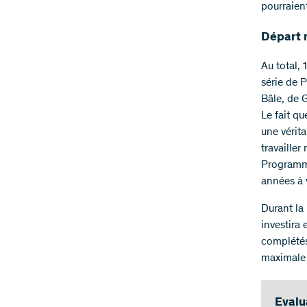
pourraient
Départ 
Au total,
série de 
Bâle, de 
Le fait qu
une vérit
travailler
Programme
années à 
Durant la
investira
complétés
maximale 
Evalu