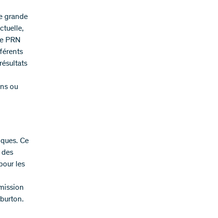
e grande
ctuelle,
Le PRN
férents
résultats
ons ou
iques. Ce
t des
pour les
 mission
rburton.