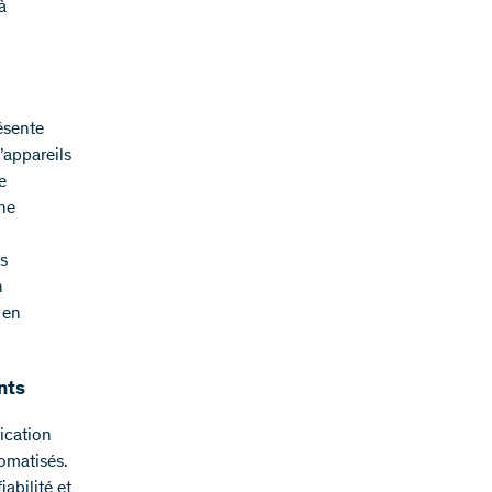
à
ésente
’appareils
e
une
es
n
 en
nts
rication
tomatisés.
abilité et