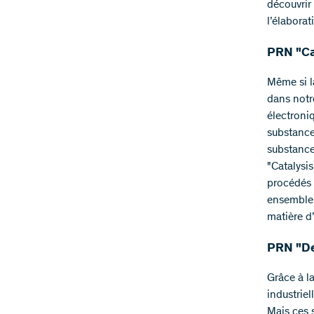
découvrir
l’élaborat
PRN "Ca
Même si l
dans notr
électroni
substance
substance
"Catalysis
procédés 
ensemble,
matière d
PRN "De
Grâce à la
industriel
Mais ces s