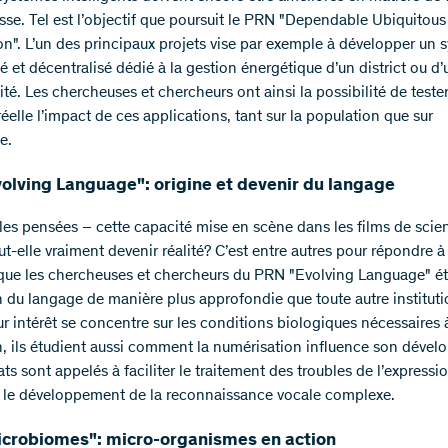
sse. Tel est l’objectif que poursuit le PRN "Dependable Ubiquitous
n". L’un des principaux projets vise par exemple à développer un 
 et décentralisé dédié à la gestion énergétique d’un district ou d’
té. Les chercheuses et chercheurs ont ainsi la possibilité de teste
réelle l’impact de ces applications, tant sur la population que sur
e.
olving Language": origine et devenir du langage
 les pensées – cette capacité mise en scène dans les films de scie
ut-elle vraiment devenir réalité? C’est entre autres pour répondre à
que les chercheuses et chercheurs du PRN "Evolving Language" é
on du langage de manière plus approfondie que toute autre instituti
eur intérêt se concentre sur les conditions biologiques nécessaires 
n, ils étudient aussi comment la numérisation influence son déve
ats sont appelés à faciliter le traitement des troubles de l’expressio
 le développement de la reconnaissance vocale complexe.
crobiomes": micro-organismes en action