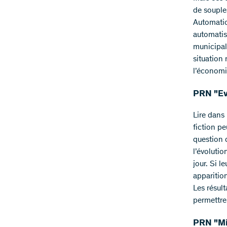
de souple
Automatio
automatisé
municipali
situation 
l’économi
PRN "Ev
Lire dans
fiction pe
question 
l’évoluti
jour. Si l
apparitio
Les résult
permettre
PRN "Mi