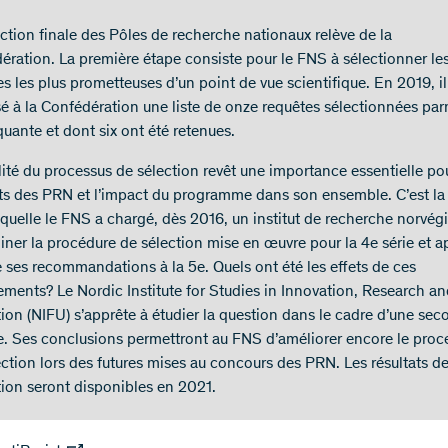
ection finale des Pôles de recherche nationaux relève de la
ération. La première étape consiste pour le FNS à sélectionner le
s les plus prometteuses d’un point de vue scientifique. En 2019, il
é à la Confédération une liste de onze requêtes sélectionnées par
uante et dont six ont été retenues.
lité du processus de sélection revêt une importance essentielle pou
ats des PRN et l’impact du programme dans son ensemble. C’est la
aquelle le FNS a chargé, dès 2016, un institut de recherche norvég
iner la procédure de sélection mise en œuvre pour la 4e série et a
e ses recommandations à la 5e. Quels ont été les effets de ces
ments? Le Nordic Institute for Studies in Innovation, Research a
ion (NIFU) s’apprête à étudier la question dans le cadre d’une se
e. Ses conclusions permettront au FNS d’améliorer encore le proc
ection lors des futures mises au concours des PRN. Les résultats de
tion seront disponibles en 2021.