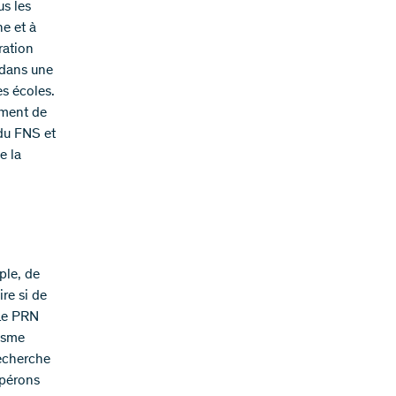
s les
he et à
ration
 dans une
es écoles.
ement de
 du FNS et
e la
ple, de
re si de
 Le PRN
isme
recherche
spérons