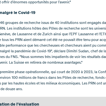
 offrir d’énormes opportunités pour l’avenir."
malgré le Covid-19
 146 groupes de recherche issus de 40 institutions sont engagés da
PRN. Les institutions hôtes des Pôles de recherche sont les univers
Genève, de Lausanne et de Zurich ainsi que l’EPF Lausanne et l’ET
e tous les PRN aient démarré cet été ne pouvait être tenu pour acqu
able performance que les chercheuses et chercheurs aient pu com
 malgré la pandémie de Covid-19", déclare Dimitri Sudan, chef de la
s du FNS. "Nous sommes très impatients de voir les résultats da
venir. La Suisse en retirera de nombreux avantages."
 première phase opérationnelle, qui court de 2020 à 2023, la Con
 environ 100 millions de francs dans les Pôles de recherche, fonds 
 par les hautes écoles et les milieux économiques. Les PRN ont u
de douze ans.
ation de l’évaluation