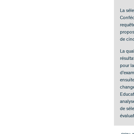
La sél
Conféd
requête
propos
de cinq
La qua
résult
pour l
d’exam
ensuit
change
Educat
analys
de sél
évalua