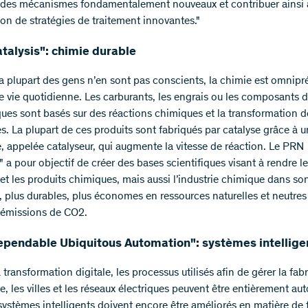
 des mécanismes fondamentalement nouveaux et contribuer ainsi 
ion de stratégies de traitement innovantes."
talysis": chimie durable
a plupart des gens n’en sont pas conscients, la chimie est omnipr
e vie quotidienne. Les carburants, les engrais ou les composants d
ques sont basés sur des réactions chimiques et la transformation d
s. La plupart de ces produits sont fabriqués par catalyse grâce à 
, appelée catalyseur, qui augmente la vitesse de réaction. Le PRN
" a pour objectif de créer des bases scientifiques visant à rendre l
et les produits chimiques, mais aussi l’industrie chimique dans so
 plus durables, plus économes en ressources naturelles et neutres
’émissions de CO2.
pendable Ubiquitous Automation": systèmes intellige
 transformation digitale, les processus utilisés afin de gérer la fab
le, les villes et les réseaux électriques peuvent être entièrement au
ystèmes intelligents doivent encore être améliorés en matière de fi