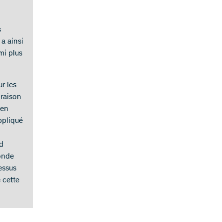
s
 a ainsi
mi plus
r les
 raison
ien
ppliqué
nd
conde
essus
 cette