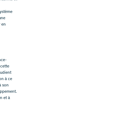
système
une
r en
nce-
 cette
tudient
on à ce
à son
loppement.
n et à