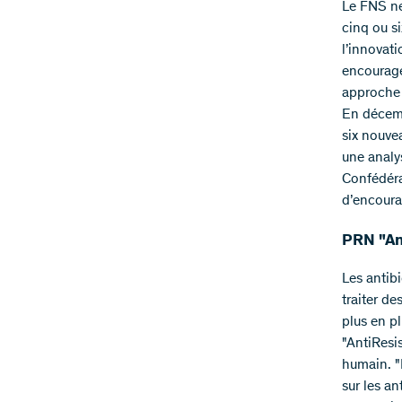
Le FNS ne
cinq ou si
l’innovat
encourage
approche q
En décemb
six nouve
une analy
Confédéra
d’encoura
PRN "An
Les antib
traiter d
plus en p
"AntiResi
humain. "
sur les a