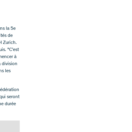
ns la 5e
ités de
H Zurich.
is. "C’est
mencer à
 division
ns les
fédération
qui seront
ne durée