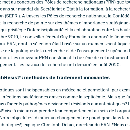
 met au concours des Pôles de recherche nationaux (PRN) que tou
x ans sur mandat du Secrétariat d’Etat à la formation, à la recherc
ion (SEFRI). A travers les Pôles de recherche nationaux, la Confédé
 la recherche de pointe sur des thèmes d’importance stratégique
ui privilégie l’interdisciplinarité et la collaboration entre les haut
re 2019, le conseiller fédéral Guy Parmelin a annoncé le financ
aux PRN, dont la sélection était basée sur un examen scientifique
se de la politique de la recherche et de l’enseignement supérieur d
tion. Les nouveaux PRN constituent la 5e série de cet instrument
gement. Les travaux de recherche ont démarré en août 2020.
tiResist": méthodes de traitement innovantes
iotiques sont indispensables en médecine et permettent, par exem
es infections bactériennes graves comme la septicémie. Mais que fai
lus d’agents pathogènes deviennent résistants aux antibiotiques?
st" vise à mieux comprendre leur comportement au sein de l’organ
Notre objectif est d’initier un changement de paradigme dans la 
ntibiotiques", explique Christoph Dehio, directeur du PRN. "Nous e