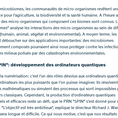
microbiomes, les communautés de micro-organismes revêtent un
 pour l’agriculture, la biodiversité et la santé humaine. A l’heure a
 des micro-organismes qui composent ces biomes sont connus. 
mes" analyse les interactions des micro-organismes au sein de dif
(humain, animal, végétal et environnemental). A moyen terme, les 
t déboucher sur des applications importantes: des microbiomes
ement composés pourraient ainsi nous protéger contre les infecti
les milieux pollués par des catastrophes environnementales.
IN": développement des ordinateurs quantiques
la numérisation: c’est l’un des rôles dévolus aux ordinateurs quant
rdinateurs les plus puissants que l’on puisse imaginer. Ils résolven
 mathématiques ou simulent des processus qui sont impossibles 
rs classiques. Cependant, la production d’ordinateurs quantiques
els et efficaces reste un défi, que le PRN "SPIN" s’est donné pour
. "L’objectif est très ambitieux", explique le directeur Richard J. Wa
sera longue et difficile. Ce qui nous motive, c’est que nos résultats