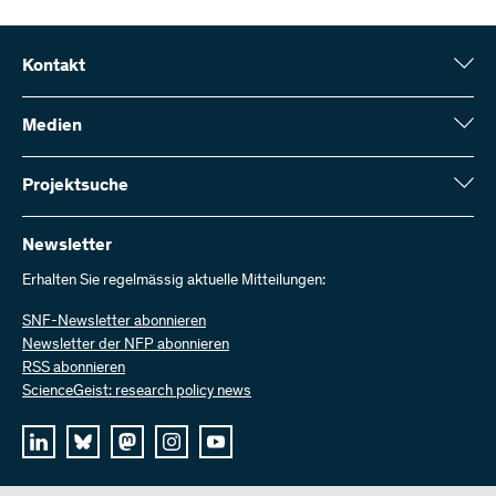
Kontakt
Schweizerischer Nationalfonds (SNF)
Wildhainweg 3
Medien
CH-3001 Bern
Medienauskünfte
Jahresbericht
Projektsuche
Kontakt aufnehmen
Zahlen und Daten
Rechnung senden
Hier finden Sie umfangreiche Informationen zu den vom SNF
bewilligten Forschungsprojekten und Förderbeiträgen:
Newsletter
Bei uns arbeiten
Offene Stellen
Erhalten Sie regelmässig aktuelle Mitteilungen:
Projektsuche
SNF-Newsletter abonnieren
Newsletter der NFP abonnieren
RSS abonnieren
ScienceGeist: research policy news