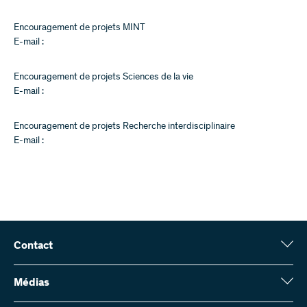
Encouragement de projets MINT
E-mail :
Encouragement de projets Sciences de la vie
E-mail :
Encouragement de projets Recherche interdisciplinaire
E-mail :
Contact
Fonds national suisse (FNS)
Wildhainweg 3
Médias
CH-3001 Berne
Service de presse