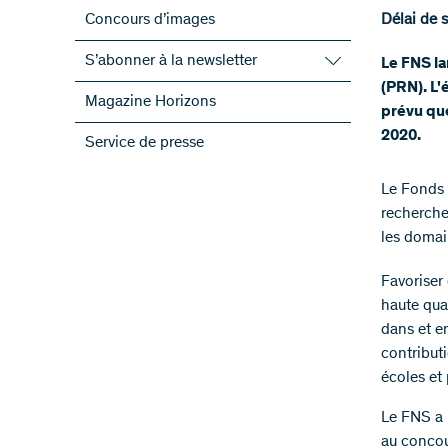
Concours d’images
Délai de 
S’abonner à la newsletter
Le FNS la
(PRN). L'
S’abonner à la newsletter du FNS
Magazine Horizons
prévu qu
S’abonner aux newsletter des PRN
2020.
Service de presse
ScienceGeist
Le Fonds 
recherche
les domai
Favoriser
haute qual
dans et en
contribut
écoles et 
Le FNS a 
au concou