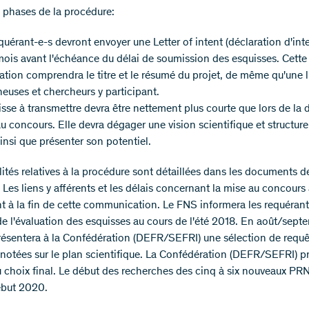
 phases de la procédure:
quérant-e-s devront envoyer une Letter of intent (déclaration d'int
ois avant l'échéance du délai de soumission des esquisses. Cette
ation comprendra le titre et le résumé du projet, de même qu'une l
euses et chercheurs y participant.
isse à transmettre devra être nettement plus courte que lors de la 
u concours. Elle devra dégager une vision scientifique et structure
nsi que présenter son potentiel.
ités relatives à la procédure sont détaillées dans les documents d
Les liens y afférents et les délais concernant la mise au concours 
nt à la fin de cette communication. Le FNS informera les requéran
 de l'évaluation des esquisses au cours de l'été 2018. En août/sept
présentera à la Confédération (DEFR/SEFRI) une sélection de requ
 notées sur le plan scientifique. La Confédération (DEFR/SEFRI) 
u choix final. Le début des recherches des cinq à six nouveaux PRN
ébut 2020.