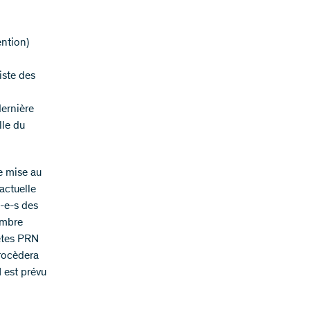
ention)
iste des
dernière
lle du
e mise au
actuelle
t-e-s des
embre
êtes PRN
procèdera
 est prévu