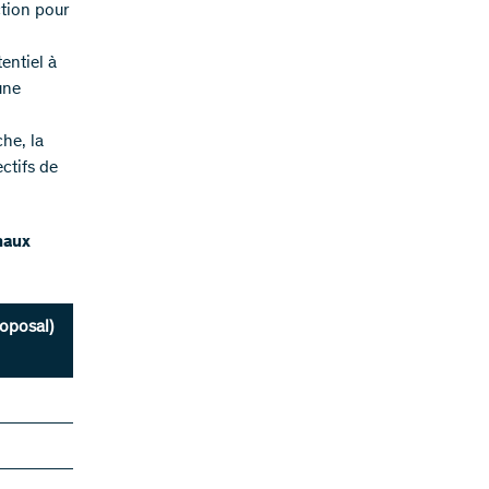
tion pour
entiel à
une
che, la
ctifs de
naux
roposal)