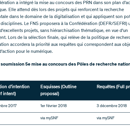
ération a intégré la mise au concours des PRN dans son plan d'ac
ue. Elle attend dès lors des projets qui renforcent la recherche
ale dans le domaine de la digitalisation et qui appliquent son pot
s disciplines. Le FNS proposera à la Confédération (DEFR/SEFRI) 
d'excellents projets, sans hiérarchisation thématique, en vue d'un
t. Lors de la sélection finale, qui relève de la politique de recher
tion accordera la priorité aux requêtes qui correspondent aux obje
d'action pour le numérique.
 soumission 5e mise au concours des Pôles de recherche natio
ion d’intention
Esquisses (Outline
Requêtes (Full p
f intent)
proposal)
mbre 2017
1er février 2018
3 décembre 2018
via mySNF
via mySNF