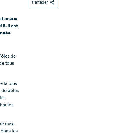
Partager
ationaux
8. Il est
année
Pôles de
de tous
e la plus
s durables
des
 hautes
ère mise
 dans les