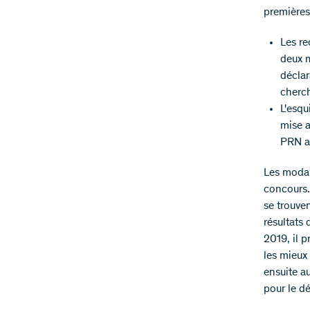
premières
Les re
deux m
déclar
cherch
L'esqu
mise a
PRN ai
Les modal
concours. 
se trouve
résultats
2019, il 
les mieux
ensuite a
pour le d