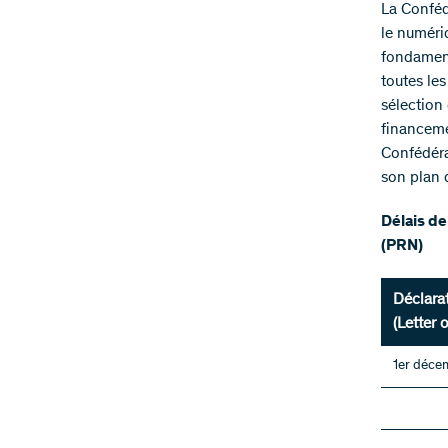
La Conféd
le numériq
fondament
toutes le
sélection 
financemen
Confédéra
son plan 
Délais de
(PRN)
Déclarat
(Letter o
1er déce