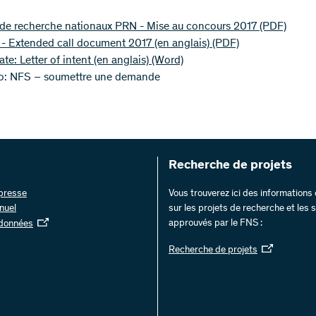
 de recherche nationaux PRN - Mise au concours 2017
(PDF)
- Extended call document 2017 (en anglais)
(PDF)
te: Letter of intent (en anglais)
(Word)
o: NFS – soumettre une demande
Recherche de projets
 presse
Vous trouverez ici des information
nuel
sur les projets de recherche et les
approuvés par le FNS :
 données
Recherche de projets