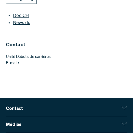
Doc.CH
News du
Contact
Unité Débuts de carrières
E-mail :
Contact
Fonds national suisse (FNS)
Wildhainweg 3
Médias
CH-3001 Berne