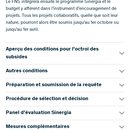
Le FNS intégrera ensuite le programme Sinergia et le
budget y afférent dans l’instrument d’encouragement de
projets. Tous les projets collaboratifs, quelle que soit leur
nature, pourront alors être soumis jusqu’au 1er octobre ou
jusqu’au 1er avril.
Aperçu des conditions pour l’octroi des
subsides
Subsides
Autres conditions
Durée: 1 à 4 ans
Avant de rédiger une requête, il faut s'assurer que le projet
Préparation et soumission de la requête
Budget: max. CHF 3,2 millions
est également conforme aux définitions et règles suivantes:
Les requêtes doivent être soumises via le
Portail FNS
.
Procédure de sélection et décision
Requérant-e-s
Recherche interdisciplinaire
Le FNS recommande aux requérant·es de commencer à
Critères d’évaluation
Panel d’évaluation Sinergia
Au minimum 2 et au maximum 4 requérant-e-s peuvent
Il s'agit ici d'une recherche dépassant les cloisonnements
saisir leurs informations sur le Portail FNS le plus tôt
soumettre ensemble une requête Sinergia.
des disciplines. Les objectifs de recherche envisagés
possible après le lancement de l’appel. Sur le Portail FNS,
Dans le cadre des critères d’évaluation généraux du FNS
La liste contient les noms des membres du panel
Mesures complémentaires