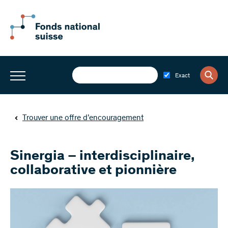
Exact
Trouver une offre d’encouragement
Sinergia – interdisciplinaire,
collaborative et pionnière