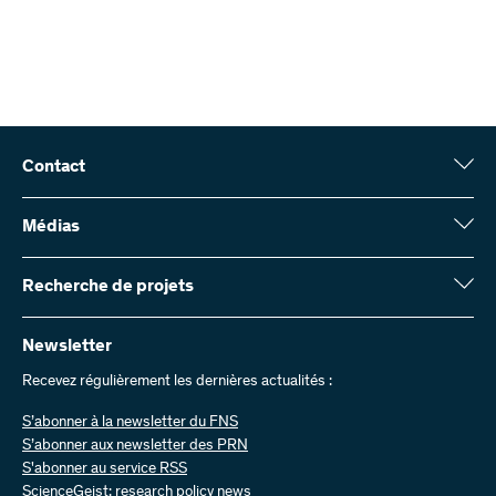
Contact
Fonds national suisse (FNS)
Wildhainweg 3
Médias
CH-3001 Berne
Service de presse
Rapport annuel
Recherche de projets
Contactez-nous
Chiffres et données
Envoyer des factures
Vous trouverez ici des informations complètes sur les projets de
recherche et les subsides approuvés par le FNS :
Newsletter
Travailler chez nous
Offres d’emploi
Recevez régulièrement les dernières actualités :
Recherche de projets
S’abonner à la newsletter du FNS
S’abonner aux newsletter des PRN
S'abonner au service RSS
ScienceGeist: research policy news