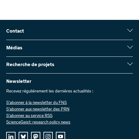
Contact
Fonds national suisse (FNS)
Wildhainweg 3
Médias
CH-3001 Berne
Service de presse
Rapport annuel
Recherche de projets
Contactez-nous
Chiffres et données
Envoyer des factures
Vous trouverez ici des informations complètes sur les projets de
recherche et les subsides approuvés par le FNS :
Newsletter
Travailler chez nous
Offres d’emploi
Recevez régulièrement les dernières actualités :
Recherche de projets
S’abonner à la newsletter du FNS
S’abonner aux newsletter des PRN
S'abonner au service RSS
ScienceGeist: research policy news