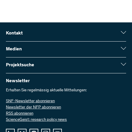
Kontakt
Schweizerischer Nationalfonds (SNF)
Wildhainweg 3
Medien
CH-3001 Bern
Medienauskünfte
Jahresbericht
Projektsuche
Kontakt aufnehmen
Zahlen und Daten
Rechnung senden
Hier finden Sie umfangreiche Informationen zu den vom SNF
bewilligten Forschungsprojekten und Förderbeiträgen:
Newsletter
Bei uns arbeiten
Offene Stellen
Erhalten Sie regelmässig aktuelle Mitteilungen:
Projektsuche
SNF-Newsletter abonnieren
Newsletter der NFP abonnieren
RSS abonnieren
ScienceGeist: research policy news