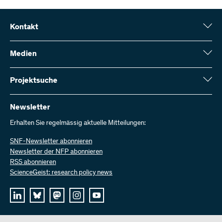
Kontakt
Schweizerischer Nationalfonds (SNF)
Wildhainweg 3
Medien
CH-3001 Bern
Medienauskünfte
Jahresbericht
Projektsuche
Kontakt aufnehmen
Zahlen und Daten
Rechnung senden
Hier finden Sie umfangreiche Informationen zu den vom SNF
bewilligten Forschungsprojekten und Förderbeiträgen:
Newsletter
Bei uns arbeiten
Offene Stellen
Erhalten Sie regelmässig aktuelle Mitteilungen:
Projektsuche
SNF-Newsletter abonnieren
Newsletter der NFP abonnieren
RSS abonnieren
ScienceGeist: research policy news