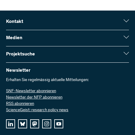
Kontakt
Schweizerischer Nationalfonds (SNF)
Wildhainweg 3
Medien
CH-3001 Bern
Medienauskünfte
Jahresbericht
Projektsuche
Kontakt aufnehmen
Zahlen und Daten
Rechnung senden
Hier finden Sie umfangreiche Informationen zu den vom SNF
bewilligten Forschungsprojekten und Förderbeiträgen:
Newsletter
Bei uns arbeiten
Offene Stellen
Erhalten Sie regelmässig aktuelle Mitteilungen:
Projektsuche
SNF-Newsletter abonnieren
Newsletter der NFP abonnieren
RSS abonnieren
ScienceGeist: research policy news