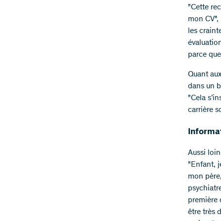
"Cette rec
mon CV", r
les craint
évaluatio
parce que
Quant aux 
dans un bo
"Cela s’in
carrière s
Informa
Aussi loin
"Enfant, 
mon père, 
psychiatre
première 
être très 