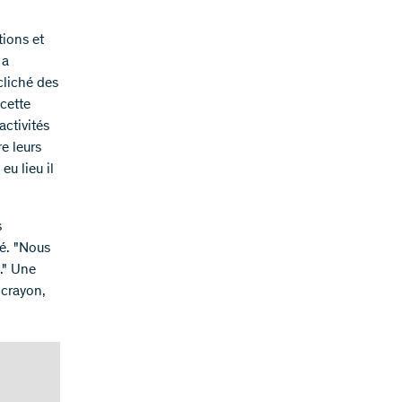
tions et
 a
cliché des
 cette
activités
re leurs
u lieu il
s
dé. "Nous
." Une
 crayon,