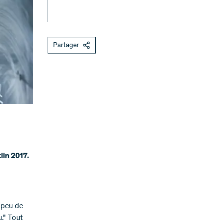
Partager
lin 2017.
e peu de
." Tout