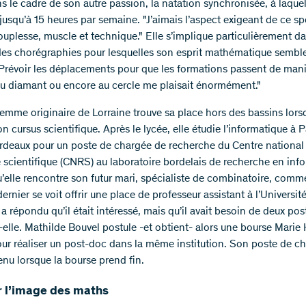
 le cadre de son autre passion, la natation synchronisée, à laquel
jusqu’à 15 heures par semaine. "J’aimais l’aspect exigeant de ce sp
ouplesse, muscle et technique." Elle s’implique particulièrement da
des chorégraphies pour lesquelles son esprit mathématique semble
"Prévoir les déplacements pour que les formations passent de mani
au diamant ou encore au cercle me plaisait énormément."
femme originaire de Lorraine trouve sa place hors des bassins lorsq
 cursus scientifique. Après le lycée, elle étudie l’informatique à P
deaux pour un poste de chargée de recherche du Centre national 
 scientifique (CNRS) au laboratoire bordelais de recherche en inf
u’elle rencontre son futur mari, spécialiste de combinatoire, comme
ernier se voit offrir une place de professeur assistant à l’Universit
l a répondu qu’il était intéressé, mais qu’il avait besoin de deux pos
-elle. Mathilde Bouvel postule -et obtient- alors une bourse Marie
our réaliser un post-doc dans la même institution. Son poste de c
enu lorsque la bourse prend fin.
 l’image des maths