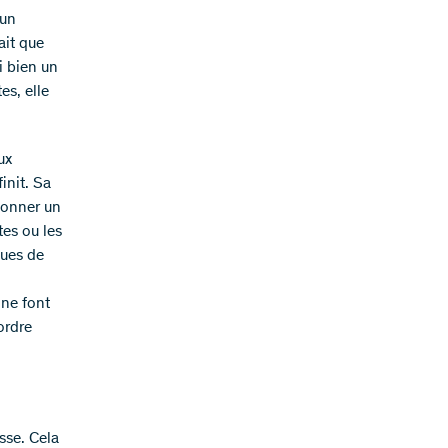
 un
ait que
i bien un
es, elle
ux
init. Sa
rdonner un
tes ou les
ques de
 ne font
ordre
esse. Cela