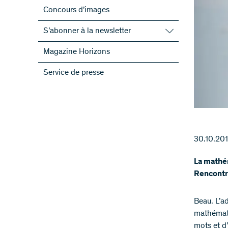
Concours d’images
S’abonner à la newsletter
S’abonner à la newsletter du FNS
Magazine Horizons
S’abonner aux newsletter des PRN
Service de presse
ScienceGeist
30.10.20
La mathém
Rencontre
Beau. L’a
mathématiq
mots et d