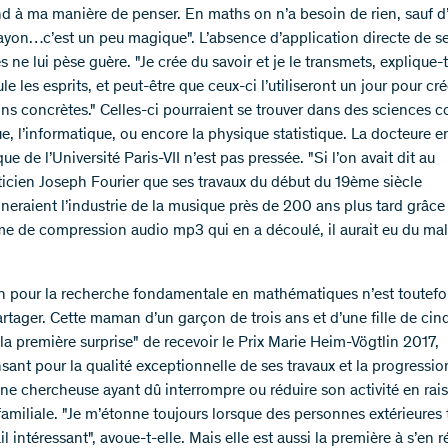
d à ma manière de penser. En maths on n’a besoin de rien, sauf d
rayon…c’est un peu magique". L’absence d’application directe de s
 ne lui pèse guère. "Je crée du savoir et je le transmets, explique-t
le les esprits, et peut-être que ceux-ci l’utiliseront un jour pour cr
ons concrètes." Celles-ci pourraient se trouver dans des sciences 
, l’informatique, ou encore la physique statistique. La docteure e
ue de l’Université Paris-VII n’est pas pressée. "Si l’on avait dit au
cien Joseph Fourier que ses travaux du début du 19ème siècle
nneraient l’industrie de la musique près de 200 ans plus tard grâce
hme de compression audio mp3 qui en a découlé, il aurait eu du mal
n pour la recherche fondamentale en mathématiques n’est toutefo
artager. Cette maman d’un garçon de trois ans et d’une fille de cin
la première surprise" de recevoir le Prix Marie Heim-Vögtlin 2017,
ant pour la qualité exceptionnelle de ses travaux et la progressio
 une chercheuse ayant dû interrompre ou réduire son activité en rai
familiale. "Je m’étonne toujours lorsque des personnes extérieures
l intéressant", avoue-t-elle. Mais elle est aussi la première à s’en ré