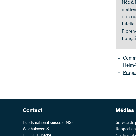
Née à 
mathém
obtenu
tutell
Floren
françai
Commu
Heim-
Progr
Contact
Médias
Fonds national suisse (FNS)
Service de
Wildhainweg 3
Rapport an
CH-3001 Berne