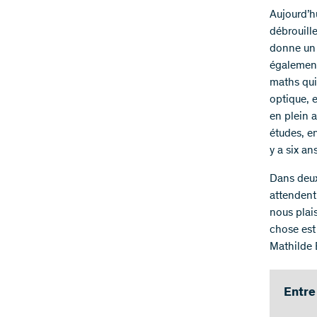
Aujourd’h
débrouill
donne un 
également
maths qui 
optique, 
en plein a
études, e
y a six an
Dans deux
attendent
nous plai
chose est 
Mathilde 
Entre