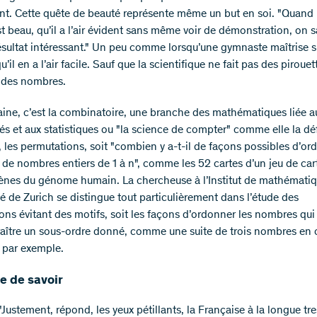
t. Cette quête de beauté représente même un but en soi. "Quand
st beau, qu’il a l’air évident sans même voir de démonstration, on s
résultat intéressant." Un peu comme lorsqu’une gymnaste maîtrise s
u’il en a l’air facile. Sauf que la scientifique ne fait pas des pirouett
 des nombres.
ne, c’est la combinatoire, une branche des mathématiques liée a
és et aux statistiques ou "la science de compter" comme elle la déf
, les permutations, soit "combien y a-t-il de façons possibles d’o
de nombres entiers de 1 à n", comme les 52 cartes d’un jeu de car
nes du génome humain. La chercheuse à l’Institut de mathémati
té de Zurich se distingue tout particulièrement dans l’étude des
ons évitant des motifs, soit les façons d’ordonner les nombres qui
aître un sous-ordre donné, comme une suite de trois nombres en 
, par exemple.
e de savoir
"Justement, répond, les yeux pétillants, la Française à la longue tr