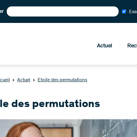
er
Exa
Actuel
Rec
cueil
Actuel
Etoile des permutations
ile des permutations