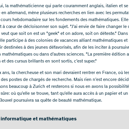
ui, la mathématicienne qui parle couramment anglais, italien et se
e en allemand, mène plusieurs recherches en lien avec les permuta
cours hebdomadaire sur les fondements des mathématiques. Elle
 à cœur de décloisonner son sujet. "J’ai envie de faire changer le 
veut que soit on est un "geek" et on adore, soit on déteste." Dans
elle participe à des colonies de vacances alliant mathématiques et 
ir destinées à des jeunes défavorisés, afin de les inciter à poursuiv
n mathématiques ou dans d’autres sciences. "La première édition a e
s et des cursus brillants en sont sortis, c’est super."
 ans, la chercheuse et son mari devraient rentrer en France, où le
 des postes de chargés de recherche. Mais rien n’est encore déci
sons beaucoup à Zurich et resterons si nous en avons la possibilité
sûre: où qu’elle se trouve, tant qu’elle aura accès à un papier et un
Bouvel poursuivra sa quête de beauté mathématique.
 informatique et mathématiques