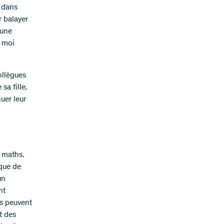
s dans
r balayer
’une
c moi
ollègues
sa fille.
uer leur
s maths.
ique de
un
nt
ts peuvent
t des