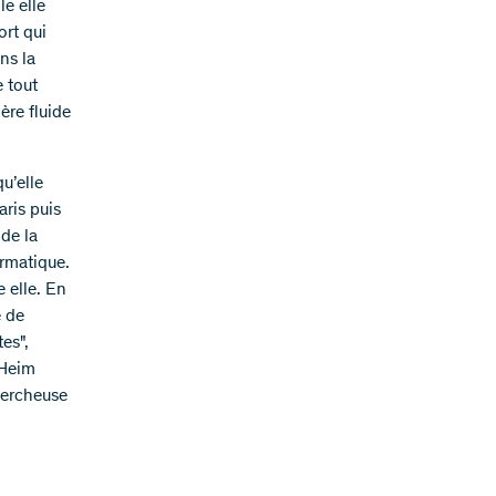
le elle
ort qui
ns la
 tout
ère fluide
u’elle
aris puis
de la
ormatique.
 elle. En
é de
tes",
 Heim
hercheuse