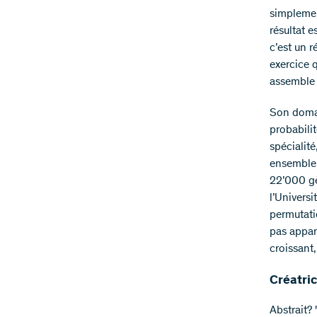
simplemen
résultat e
c’est un 
exercice q
assemble
Son domai
probabilit
spécialité
ensemble 
22’000 gè
l’Universi
permutati
pas appar
croissant
Créatric
Abstrait? 