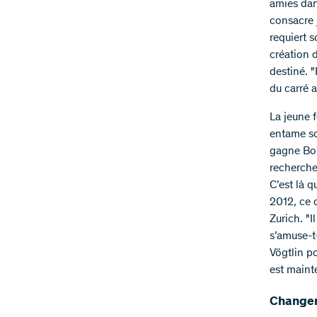
amies dans
consacre 
requiert s
création 
destiné. 
du carré 
La jeune 
entame son
gagne Bor
recherche
C’est là q
2012, ce d
Zurich. "I
s’amuse-t
Vögtlin p
est maint
Changer