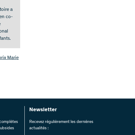
toire a
 en co-
e
onal
fants.
rix Marie
Newsletter
s complètes
Recevez régulièrement les dernières
 subsides
actualités :