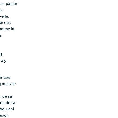
’un papier
es
-elle.
éer des
comme la
n
 à
 à y
is pas
q mois se
n de sa
son de sa
 trouvent
jouir.