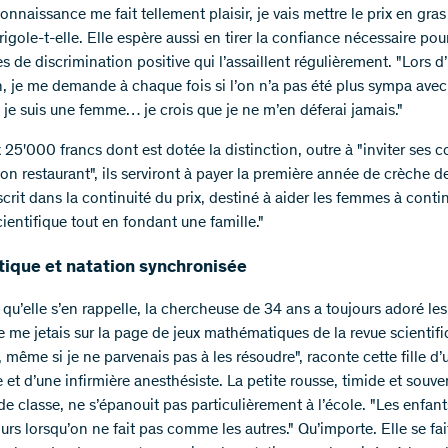
onnaissance me fait tellement plaisir, je vais mettre le prix en gra
igole-t-elle. Elle espère aussi en tirer la confiance nécessaire pou
es de discrimination positive qui l’assaillent régulièrement. "Lors d
n, je me demande à chaque fois si l’on n’a pas été plus sympa ave
 je suis une femme… je crois que je ne m’en déferai jamais."
25'000 francs dont est dotée la distinction, outre à "inviter ses c
n restaurant", ils serviront à payer la première année de crèche de 
scrit dans la continuité du prix, destiné à aider les femmes à contin
cientifique tout en fondant une famille."
tique et natation synchronisée
 qu’elle s’en rappelle, la chercheuse de 34 ans a toujours adoré le
je me jetais sur la page de jeux mathématiques de la revue scientif
même si je ne parvenais pas à les résoudre", raconte cette fille d’
 et d’une infirmière anesthésiste. La petite rousse, timide et souve
de classe, ne s’épanouit pas particulièrement à l’école. "Les enfan
durs lorsqu’on ne fait pas comme les autres." Qu’importe. Elle se fai