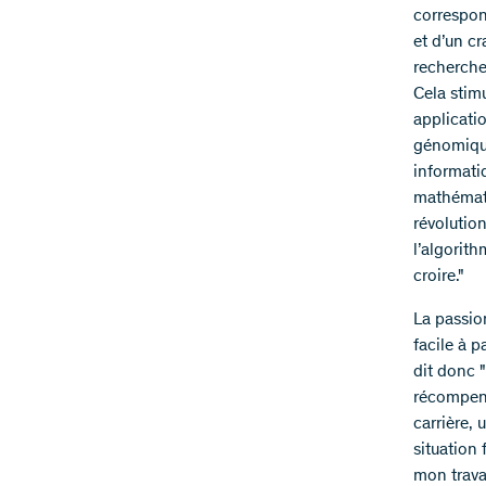
correspon
et d’un c
recherches
Cela stimu
applicati
génomique
informatiq
mathémati
révolutio
l’algorit
croire."
La passio
facile à p
dit donc "
récompens
carrière,
situation 
mon travai