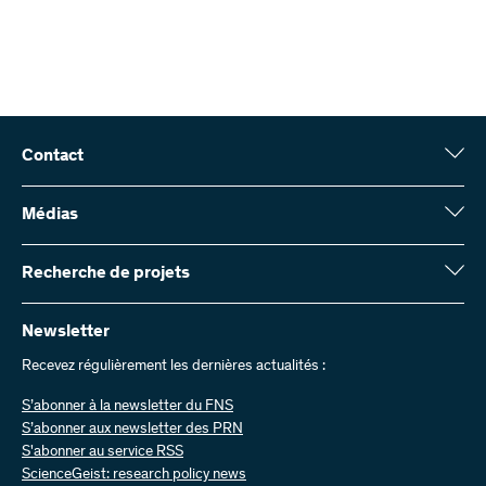
Contact
Fonds national suisse (FNS)
Wildhainweg 3
Médias
CH-3001 Berne
Service de presse
Rapport annuel
Recherche de projets
Contactez-nous
Chiffres et données
Envoyer des factures
Vous trouverez ici des informations complètes sur les projets de
recherche et les subsides approuvés par le FNS :
Newsletter
Travailler chez nous
Offres d’emploi
Recevez régulièrement les dernières actualités :
Recherche de projets
S’abonner à la newsletter du FNS
S’abonner aux newsletter des PRN
S'abonner au service RSS
ScienceGeist: research policy news