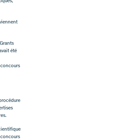
tiques,
viennent
 Grants
vait été
 concours
 procédure
ertises
res.
ientifique
u concours