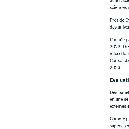
et des sc
sciences n
Près de 6
des unive
L’année p
2022. Des
refusé lo
Consolida
2023.
Evaluat
Des panel
en une seu
externes e
Comme pou
superviser