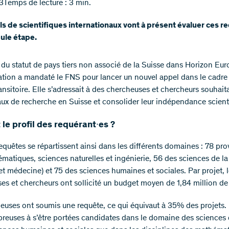
3
Temps de lecture : 3 min.
s de scientifiques internationaux vont à présent évaluer ces r
ule étape.
 du statut de pays tiers non associé de la Suisse dans Horizon Eur
tion a mandaté le FNS pour lancer un nouvel appel dans le cadre 
ansitoire. Elle s’adressait à des chercheuses et chercheurs souhai
vaux de recherche en Suisse et consolider leur indépendance scient
 le profil des requérant∙es ?
equêtes se répartissent ainsi dans les différents domaines : 78 pr
matiques, sciences naturelles et ingénierie, 56 des sciences de la
et médecine) et 75 des sciences humaines et sociales. Par projet, 
es et chercheurs ont sollicité un budget moyen de 1,84 million de 
euses ont soumis une requête, ce qui équivaut à 35% des projets. 
reuses à s’être portées candidates dans le domaine des sciences d