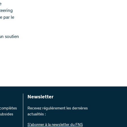
e
teering
e par le
’un soutien
Newsletter
s complètes
Recevez régulièrement les dernières
 subsides
actualités :
S’abonner à la newsletter du FNS