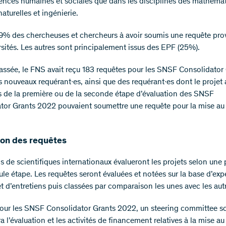
iences humaines et sociales que dans les disciplines des mathéma
aturelles et ingénierie.
9% des chercheuses et chercheurs à avoir soumis une requête pro
rsités. Les autres sont principalement issus des EPF (25%).
assée, le FNS avait reçu 183 requêtes pour les SNSF Consolidator
 nouveaux requérant∙es, ainsi que des requérant∙es dont le projet a
rs de la première ou de la seconde étape d’évaluation des SNSF
tor Grants 2022 pouvaient soumettre une requête pour la mise au
ion des requêtes
s de scientifiques internationaux évalueront les projets selon une
le étape. Les requêtes seront évaluées et notées sur la base d’exp
t d’entretiens puis classées par comparaison les unes avec les aut
r les SNSF Consolidator Grants 2022, un steering committee sc
a l’évaluation et les activités de financement relatives à la mise a