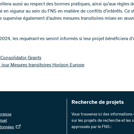
eillera aussi au respect des bonnes pratiques, ainsi qu’aux règles d
é en vigueur au sein du FNS en matière de conflits d’intérêts. Ce s
 supervise également d’autres mesures transitoires mises en œuvr
 2024, les requérant∙es seront informés si leur projet bénéficiera d
Consolidator Grants
 jour Mesures transitoires Horizon Europe
Recherche de projets
 presse
Vous trouverez ici des information
nuel
sur les projets de recherche et les
approuvés par le FNS :
 données