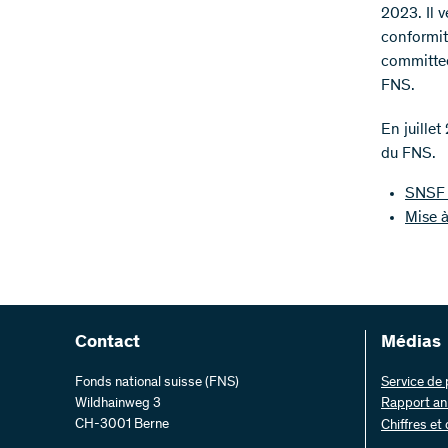
2023. Il v
conformit
committee
FNS.
En juillet
du FNS.
SNSF 
Mise à
Contact
Médias
Fonds national suisse (FNS)
Service de
Wildhainweg 3
Rapport an
CH-3001 Berne
Chiffres et