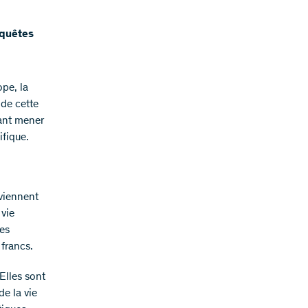
equêtes
ope, la
de cette
tant mener
ifique.
oviennent
 vie
les
francs.
Elles sont
e la vie