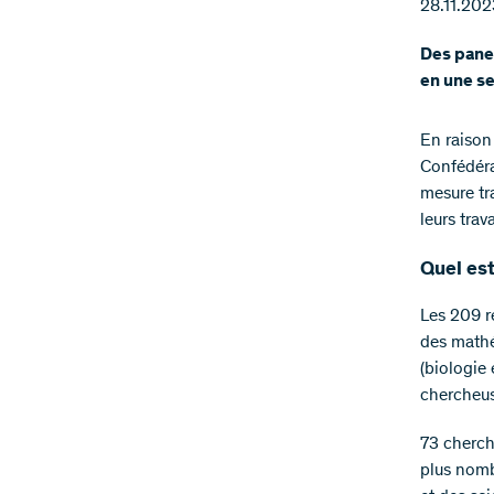
28.11.202
Des panel
en une se
En raison
Confédéra
mesure tr
leurs tra
Quel est
Les 209 r
des mathé
(biologie 
chercheus
73 cherch
plus nomb