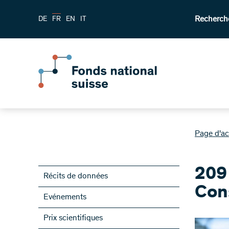
Recherch
DE
FR
EN
IT
Page d'ac
209
Récits de données
Con
Evénements
Prix scientifiques