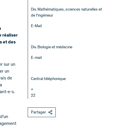
Div. Mathématiques, sciences naturelles et
de l’ingénieur
E-Mail
à
 réaliser
s et des
Div. Biologie et médecine
E-mail
er sur un
er un
rais de
Central téléphonique
la
+
ant-e-s.
22
Partager
 d'un
uragement