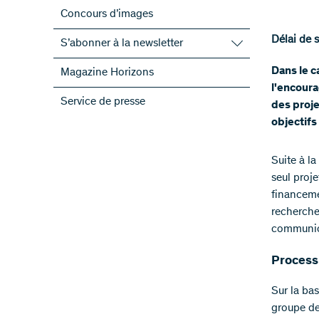
Concours d’images
Délai de 
S’abonner à la newsletter
S’abonner à la newsletter du FNS
Dans le c
Magazine Horizons
S’abonner aux newsletter des PRN
l'encoura
Service de presse
des proje
ScienceGeist
objectifs
Suite à la
seul proje
financemen
recherche
communica
Process
Sur la ba
groupe de