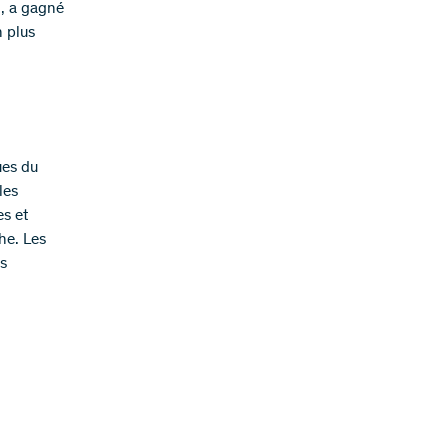
l, a gagné
n plus
ues du
les
s et
he. Les
es