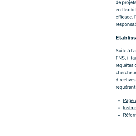
de projet
en flexibi
efficace. 
responsabi
Etablis
Suite à l
FNS, il fa
requêtes 
chercheur
directive
requérant
Page 
Instru
Réfor