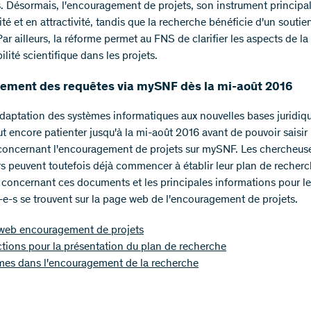
s. Désormais, l'encouragement de projets, son instrument principa
lité et en attractivité, tandis que la recherche bénéficie d'un soutie
Par ailleurs, la réforme permet au FNS de clarifier les aspects de la
lité scientifique dans les projets.
sement des requêtes via mySNF dès la mi-août 2016
'adaptation des systèmes informatiques aux nouvelles bases juridiq
ut encore patienter jusqu'à la mi-août 2016 avant de pouvoir saisir 
concernant l'encouragement de projets sur mySNF. Les chercheuse
s peuvent toutefois déjà commencer à établir leur plan de recherc
s concernant ces documents et les principales informations pour l
-e-s se trouvent sur la page web de l'encouragement de projets.
web encouragement de projets
ctions pour la présentation du plan de recherche
mes dans l'encouragement de la recherche