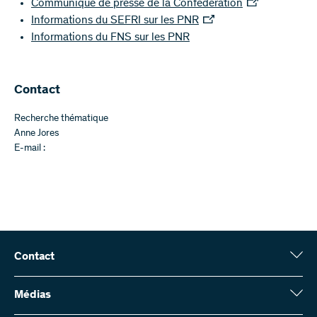
Communiqué de presse de la Confédération
Informations du SEFRI sur les PNR
Informations du FNS sur les PNR
Contact
Recherche thématique
Anne Jores
E-mail :
Contact
Fonds national suisse (FNS)
Wildhainweg 3
Médias
CH-3001 Berne