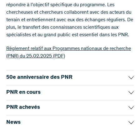
répondre à l’objectif spécifique du programme. Les
chercheuses et chercheurs collaborent avec des acteurs du
terrain et entretiennent avec eux des échanges réguliers. De
plus, le transfert des connaissances scientifiques aux
spécialistes et au grand public est essentiel dans les PNR.
Règlement relatif aux Programmes nationaux de recherche
(PNR) du 25.02.2025
(PDF)
50e anniversaire des PNR
Les Programmes nationaux de recherche font
PNR en cours
avancer la Suisse depuis 50 ans
PNR 84 "Innovation en sélection végétale"
PNR achevés
Depuis 50 ans, les Programmes nationaux de recherche
PNR 83 "Médecine, santé et genre"
apportent des solutions aux problèmes sociétaux tels que le
PNR 82 "Biodiversité et services écosystémiques"
PNR 78 "Covid-19"
News
changement climatique, les risques sanitaires ou les
PNR 81 "Culture du bâti"
PNR 76 "Assistance et coercition – passé, présent et
inégalités sociales, renforçant ainsi les liens entre la société
PNR 80 "Covid-19 et société"
avenir"
Année